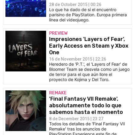
28 de October 2015 | 00:26
Lo que ha dado de sí el encuentro
parisino de PlayStation. Europa primera
línea del videojuego.
PREVIEW
Impresiones 'Layers of Fear',
Early Access en Steam y Xbox
One
16 de November 2015 | 22:26
Heredero de 'P.T.', el 'Layers of Fear' de
Bloomer Team se desvela como un juego
de terror para el que aún llore el
proyecto de Kojima y Del Toro.
REMAKE
'Final Fantasy VII Remake',
absolutamente todo lo que
sabemos hasta el momento
8 de December 2015 | 23:27
Todos los detalles de 'Final Fantasy VII
Remake' tras los anuncios de
PlayStation Experience este fin de