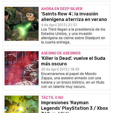
AHORA EN DEEP SILVER
'Saints Row 4', la invasión
alienígena aterriza en verano
4 de April 2013 | 21:51
Los Third llegan a la presidencia de los
Estados Unidos, y una invasión
alienígena se cierne sobre Steelport en
la cuarta entrega.
ASESINO DE ASESINOS
'Killer is Dead', vuelve el Suda
más oscuro
20 de April 2013 | 18:49
Encarnaremos el papel de Mondo
Zappa, una asesino armado con una
katana y un brazo biónico, en un título
con un talante muy oscuro.
TÁCTIL O NO
Impresiones 'Rayman
Legends' PlayStation 3 / Xbox