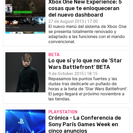
Xbox One New Experience: 5
cosas que te enloqueceran
del nuevo dashboard
27 de August 2015 | 17:00
El nuevo menú del sistema de Xbox One
se presenta totalmente renovado y
adaptado a las funciones con el mando
convencional.
BETA
Lo que sí y lo que no de 'Star
Wars Battlefront' BETA
9 de October 2015 | 18:15
Repasamos los puntos fuertes y las
dudas tras dedicarle un puñado de
horas a la beta de 'Star Wars Battlefront'.
El juego llegará el próximo noviembre a
las tiendas.
PLAYSTATION
Crónica - La Conferencia de
Sony París Games Week en
cinco anuncios