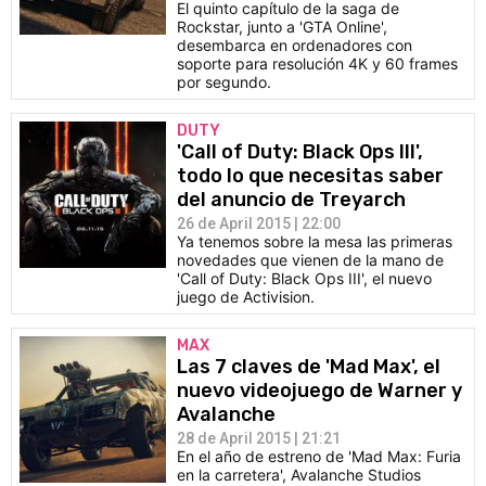
El quinto capítulo de la saga de
Rockstar, junto a 'GTA Online',
desembarca en ordenadores con
soporte para resolución 4K y 60 frames
por segundo.
DUTY
'Call of Duty: Black Ops III',
todo lo que necesitas saber
del anuncio de Treyarch
26 de April 2015 | 22:00
Ya tenemos sobre la mesa las primeras
novedades que vienen de la mano de
'Call of Duty: Black Ops III', el nuevo
juego de Activision.
MAX
Las 7 claves de 'Mad Max', el
nuevo videojuego de Warner y
Avalanche
28 de April 2015 | 21:21
En el año de estreno de 'Mad Max: Furia
en la carretera', Avalanche Studios