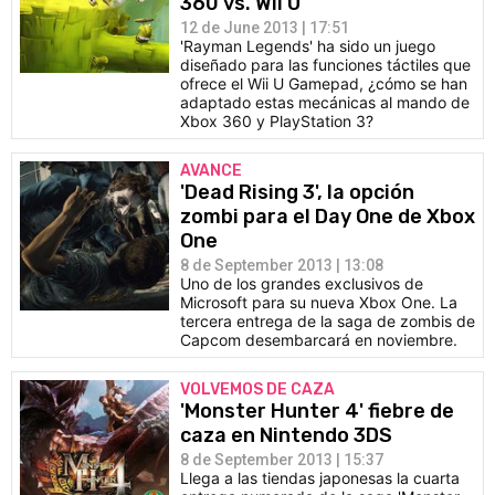
360 vs. Wii U
12 de June 2013 | 17:51
'Rayman Legends' ha sido un juego
diseñado para las funciones táctiles que
ofrece el Wii U Gamepad, ¿cómo se han
adaptado estas mecánicas al mando de
Xbox 360 y PlayStation 3?
AVANCE
'Dead Rising 3', la opción
zombi para el Day One de Xbox
One
8 de September 2013 | 13:08
Uno de los grandes exclusivos de
Microsoft para su nueva Xbox One. La
tercera entrega de la saga de zombis de
Capcom desembarcará en noviembre.
VOLVEMOS DE CAZA
'Monster Hunter 4' fiebre de
caza en Nintendo 3DS
8 de September 2013 | 15:37
Llega a las tiendas japonesas la cuarta