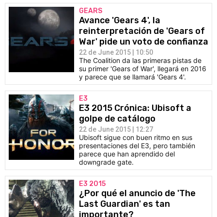
GEARS
Avance 'Gears 4', la
reinterpretación de 'Gears of
War' pide un voto de confianza
22 de June 2015 | 10:50
The Coalition da las primeras pistas de
su primer 'Gears of War', llegará en 2016
y parece que se llamará 'Gears 4'.
E3
E3 2015 Crónica: Ubisoft a
golpe de catálogo
22 de June 2015 | 12:27
Ubisoft sigue con buen ritmo en sus
presentaciones del E3, pero también
parece que han aprendido del
downgrade gate.
E3 2015
¿Por qué el anuncio de 'The
Last Guardian' es tan
importante?