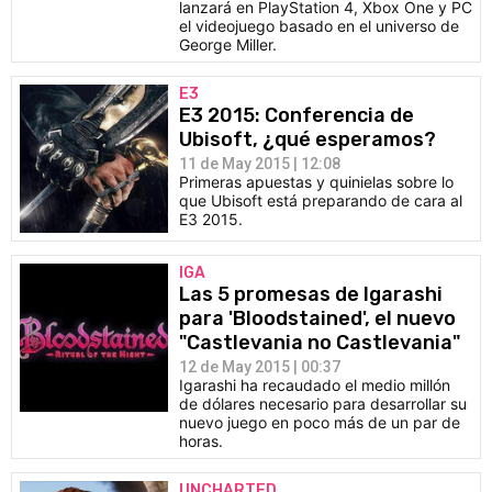
lanzará en PlayStation 4, Xbox One y PC
el videojuego basado en el universo de
George Miller.
E3
E3 2015: Conferencia de
Ubisoft, ¿qué esperamos?
11 de May 2015 | 12:08
Primeras apuestas y quinielas sobre lo
que Ubisoft está preparando de cara al
E3 2015.
IGA
Las 5 promesas de Igarashi
para 'Bloodstained', el nuevo
"Castlevania no Castlevania"
12 de May 2015 | 00:37
Igarashi ha recaudado el medio millón
de dólares necesario para desarrollar su
nuevo juego en poco más de un par de
horas.
UNCHARTED