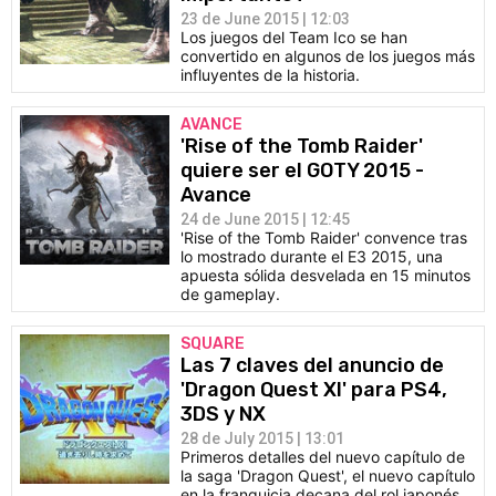
23 de June 2015 | 12:03
Los juegos del Team Ico se han
convertido en algunos de los juegos más
influyentes de la historia.
AVANCE
'Rise of the Tomb Raider'
quiere ser el GOTY 2015 -
Avance
24 de June 2015 | 12:45
'Rise of the Tomb Raider' convence tras
lo mostrado durante el E3 2015, una
apuesta sólida desvelada en 15 minutos
de gameplay.
SQUARE
Las 7 claves del anuncio de
'Dragon Quest XI' para PS4,
3DS y NX
28 de July 2015 | 13:01
Primeros detalles del nuevo capítulo de
la saga 'Dragon Quest', el nuevo capítulo
en la franquicia decana del rol japonés.