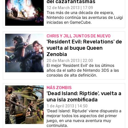
del cazafantasmas
CÓMICS
12 de March 2013 | 17:09
Tras más de una década de espera,
Nintendo continúa las aventuras de Luigi
MANGA
iniciadas en GameCube.
CHRIS Y JILL JUNTOS DE NUEVO
'Resident Evil: Revelations' de
vuelta al buque Queen
Zenobia
20 de March 2013 | 22:00
El mejor 'Resident Evil' de los últimos
años da el salto de Nintendo 3DS a las
consolas de alta definición.
MÁS ZOMBIS
'Dead Island: Riptide', vuelta a
una isla zombificada
1 de April 2013 | 14:50
'Dead Island: Riptude' viene dispuesto a
mejorar todos los aspectos del primer
juego, en una nueva aventura muy
continuísta.