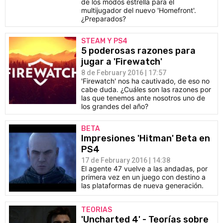
de los modos estrella para el
multijugador del nuevo 'Homefront'.
¿Preparados?
STEAM Y PS4
5 poderosas razones para
jugar a 'Firewatch'
8 de February 2016 | 17:57
'Firewatch' nos ha cautivado, de eso no
cabe duda. ¿Cuáles son las razones por
las que tenemos ante nosotros uno de
los grandes del año?
BETA
Impresiones 'Hitman' Beta en
PS4
17 de February 2016 | 14:38
El agente 47 vuelve a las andadas, por
primera vez en un juego con destino a
las plataformas de nueva generación.
TEORIAS
'Uncharted 4' - Teorías sobre