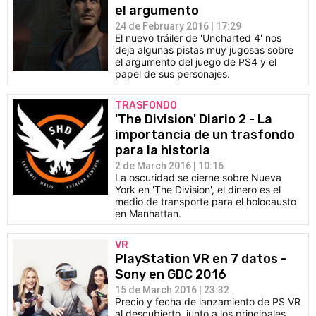
el argumento
24 de February 2016 | 17:29
El nuevo tráiler de 'Uncharted 4' nos
deja algunas pistas muy jugosas sobre
el argumento del juego de PS4 y el
papel de sus personajes.
TRASFONDO
'The Division' Diario 2 - La
importancia de un trasfondo
para la historia
2 de March 2016 | 10:16
La oscuridad se cierne sobre Nueva
York en 'The Division', el dinero es el
medio de transporte para el holocausto
en Manhattan.
VR
PlayStation VR en 7 datos -
Sony en GDC 2016
15 de March 2016 | 23:32
Precio y fecha de lanzamiento de PS VR
al descubierto, junto a los principales