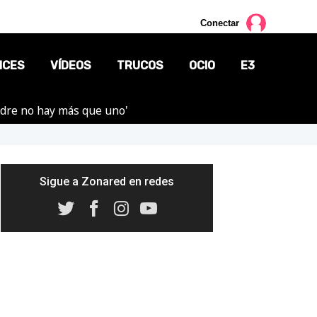
Conectar
NCES
VÍDEOS
TRUCOS
OCIO
E3
adre no hay más que uno'
CINE
TV
CÓMICS
Sigue a Zonared en redes
MANGA