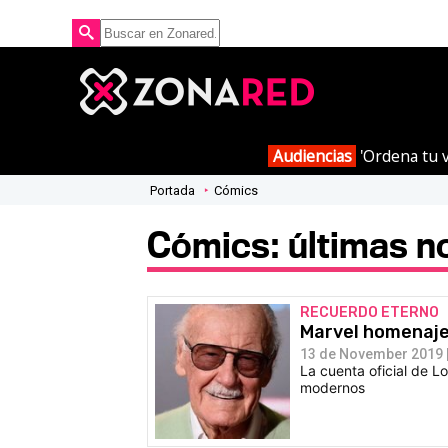
Audiencias
'Ordena tu v
Portada
Cómics
Cómics: últimas no
RECUERDO ETERNO
Marvel homenajea
13 de November 2019 |
La cuenta oficial de L
modernos