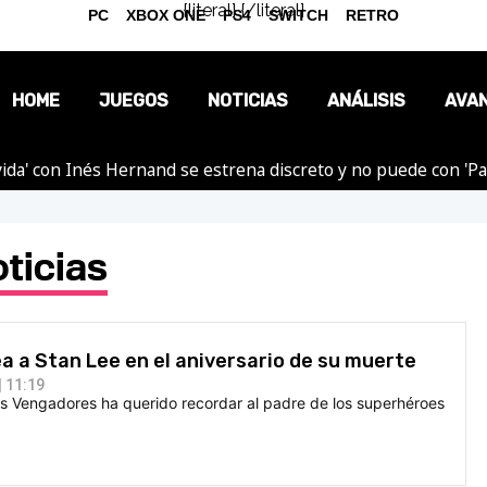
{literal}
{/literal}
PC
XBOX ONE
PS4
SWITCH
RETRO
HOME
JUEGOS
NOTICIAS
ANÁLISIS
AVA
ida' con Inés Hernand se estrena discreto y no puede con 'P
OPINIÓN
REPORTAJES
ticias
 a Stan Lee en el aniversario de su muerte
 11:19
os Vengadores ha querido recordar al padre de los superhéroes