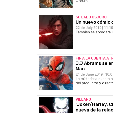
Oscuro.
SU LADO OSCURO
Un nuevo cómic d
22 de July 2019 | 11:10
También se abordará l
FIN A LA CUENTA AT
J.J Abrams se en
Man
21 de June 2019 | 10:0
La misteriosa cuenta a
del productor y direct
VILLANO
'Joker/Harley: C
nueva de la rela