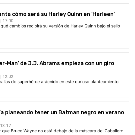
enta cómo será su Harley Quinn en 'Harleen'
| 17:00
 qué cambios recibirá su versión de Harley Quinn bajo el sello
der-Man' de J.J. Abrams empieza con un giro
| 12:02
mallas de superhéroe arácnido en este curioso planteamiento.
ía planeando tener un Batman negro en verano
 13:17
ez que Bruce Wayne no está debajo de la máscara del Caballero