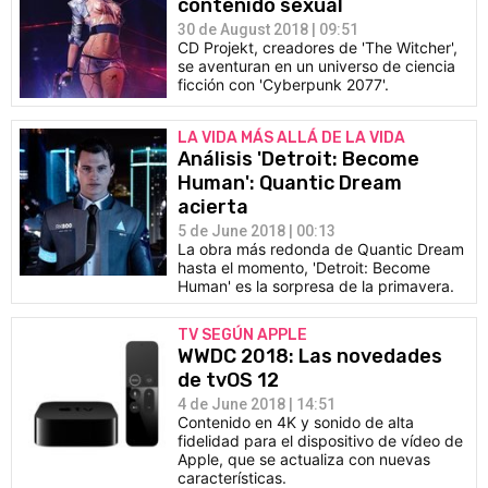
contenido sexual
CÓMICS
30 de August 2018 | 09:51
CD Projekt, creadores de 'The Witcher',
se aventuran en un universo de ciencia
MANGA
ficción con 'Cyberpunk 2077'.
LA VIDA MÁS ALLÁ DE LA VIDA
Análisis 'Detroit: Become
Human': Quantic Dream
acierta
5 de June 2018 | 00:13
La obra más redonda de Quantic Dream
hasta el momento, 'Detroit: Become
Human' es la sorpresa de la primavera.
TV SEGÚN APPLE
WWDC 2018: Las novedades
de tvOS 12
4 de June 2018 | 14:51
Contenido en 4K y sonido de alta
fidelidad para el dispositivo de vídeo de
Apple, que se actualiza con nuevas
características.