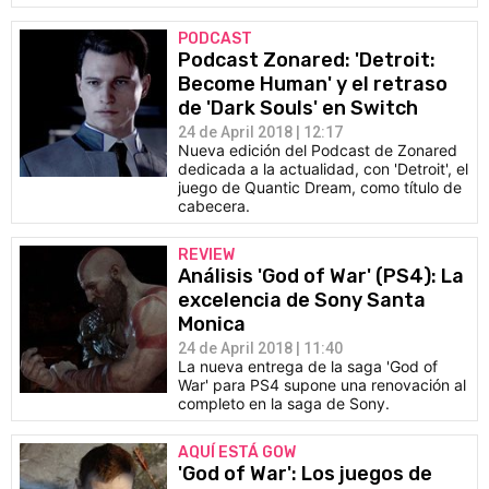
PODCAST
Podcast Zonared: 'Detroit:
Become Human' y el retraso
de 'Dark Souls' en Switch
24 de April 2018 | 12:17
Nueva edición del Podcast de Zonared
dedicada a la actualidad, con 'Detroit', el
juego de Quantic Dream, como título de
cabecera.
REVIEW
Análisis 'God of War' (PS4): La
excelencia de Sony Santa
Monica
24 de April 2018 | 11:40
La nueva entrega de la saga 'God of
War' para PS4 supone una renovación al
completo en la saga de Sony.
AQUÍ ESTÁ GOW
'God of War': Los juegos de