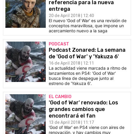
referencia para la nueva
entrega
20 de April 2018 | 12:40
El nuevo 'God of War' es una revisión de
conceptos maravillosa, que impone un
acercamiento nuevo a la saga
PODCAST
Podcast Zonared: La semana
de 'God of War' y 'Yakuza 6'
16 de April 2018 | 12:11
La actualidad viene marcada a ritmo de
lanzamientos en PS4: 'God of War'
busca línea de despegue junto al
estreno de 'Yakuza 6'.
EL CAMBIO
'God of War' renovado: Los
grandes cambios que
encontrará el fan
13 de April 2018 | 11:17
'God of War' en PS4 viene con aires de
renovación, y hay cambios muy