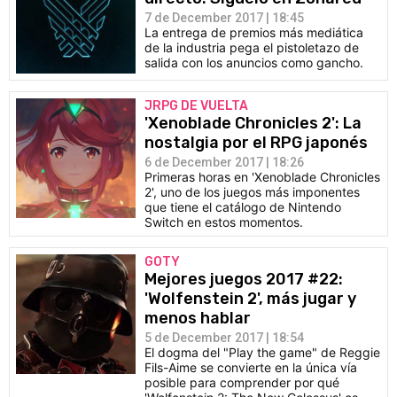
7 de December 2017 | 18:45
La entrega de premios más mediática
de la industria pega el pistoletazo de
salida con los anuncios como gancho.
JRPG DE VUELTA
'Xenoblade Chronicles 2': La
nostalgia por el RPG japonés
6 de December 2017 | 18:26
Primeras horas en 'Xenoblade Chronicles
2', uno de los juegos más imponentes
que tiene el catálogo de Nintendo
Switch en estos momentos.
GOTY
Mejores juegos 2017 #22:
'Wolfenstein 2', más jugar y
menos hablar
5 de December 2017 | 18:54
El dogma del "Play the game" de Reggie
Fils-Aime se convierte en la única vía
posible para comprender por qué