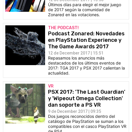
Últimos días para elegir el mejor juego
de 2017 según la comunidad de
Zonared en las votaciones.
THE PODCAST!
Podcast Zonared: Novedades
en PlayStation Experience y
The Game Awards 2017
12 de December 2017 | 15:51
Repasamos los anuncios más
destacados de los últimos eventos de
2017: TGA 2017 y PSX 2017 calientan la
actualidad.
VR
PSX 2017: 'The Last Guardian'
y 'Wipeout Omega Collection'
dan soporte a PS VR
9 de December 2017 | 09:35
Dos juegos reconocidos dentro del
catálogo de PlayStation se suman a los
compatibles con el casco PlayStation VR
de PS4.