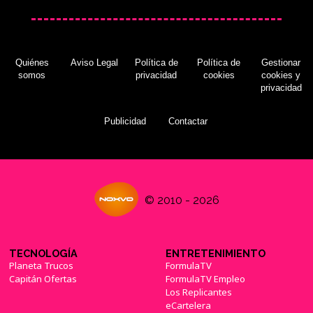
Quiénes
Aviso Legal
Política de
Política de
Gestionar
somos
privacidad
cookies
cookies y
privacidad
Publicidad
Contactar
© 2010 - 2026
TECNOLOGÍA
ENTRETENIMIENTO
Planeta Trucos
FormulaTV
Capitán Ofertas
FormulaTV Empleo
Los Replicantes
eCartelera