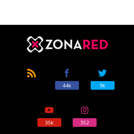
44k
9k
35k
352