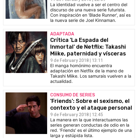
La identidad vuelve a ser el centro del
discurso de una nueva serie futurista.
Con inspiración en 'Blade Runner', así es
la nueva serie de Joel Kinnaman.
ADAPTADA
Crítica 'La Espada del
Inmortal' de Netflix: Takashi
Miike, paternidad y vísceras
9 de February 2018 | 13:11
El manga homónimo encuentra
adaptación en Netflix de la mano de
Takashi Miike. Los samurais vuelven a la
actualidad.
CONSUMO DE SERIES
'Friends': Sobre el sexismo, el
contexto y el ataque personal
9 de February 2018 | 12:45
La manera en la que interactuamos las
series generan conductas de odio en la
red. 'Friends' es el último ejemplo de una
larga y estúpida lista.