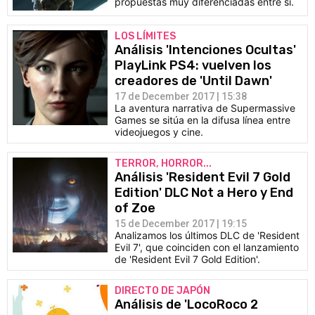
propuestas muy diferenciadas entre sí.
LOS LÍMITES
Análisis 'Intenciones Ocultas'
PlayLink PS4: vuelven los
creadores de 'Until Dawn'
17 de December 2017 | 15:38
La aventura narrativa de Supermassive
Games se sitúa en la difusa línea entre
videojuegos y cine.
TERROR, HORROR...
Análisis 'Resident Evil 7 Gold
Edition' DLC Not a Hero y End
of Zoe
15 de December 2017 | 19:15
Analizamos los últimos DLC de 'Resident
Evil 7', que coinciden con el lanzamiento
de 'Resident Evil 7 Gold Edition'.
DIRECTO DE JAPÓN
Análisis de 'LocoRoco 2