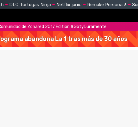
th
DLC Tortugas Ninja
Netflix junio
Remake Persona 3
Su
 Comunidad de Zonared 2017 Edition #GotyDuramente
 programa abandona La 1 tras más de 30 años