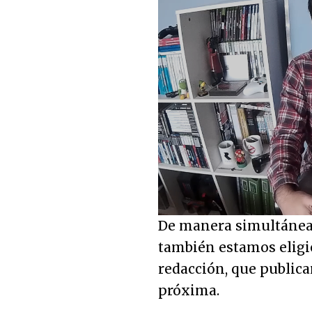
Loaded
:
6.21%
Unmute
De manera simultánea 
también estamos eligi
redacción, que public
próxima.