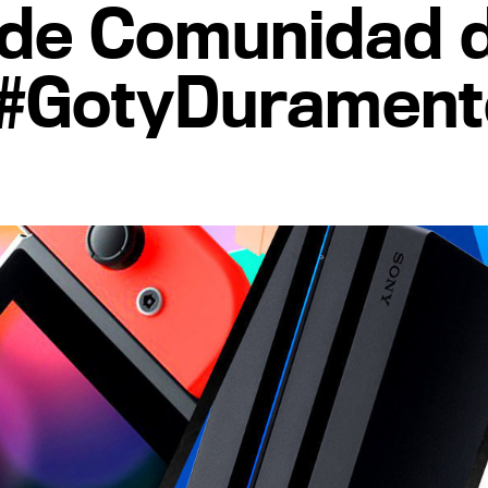
y de Comunidad 
n #GotyDurament