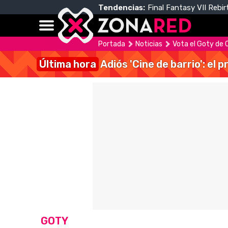
Tendencias:
Final Fantasy VII Rebir
Portada
Noticias
Vota el Goty de
Última hora
Adiós 'Cine de barrio': el
GOTY