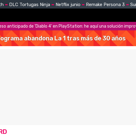
th
DLC Tortugas Ninja
Netflix junio
Remake Persona 3
Su
eso anticipado de 'Diablo 4' en PlayStation: he aquí una solución impr
 programa abandona La 1 tras más de 30 años
ARD