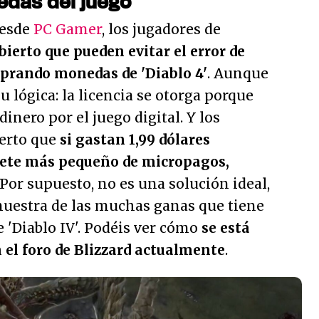
das del juego
desde
PC Gamer
, los jugadores de
ierto que pueden evitar el error de
mprando monedas de 'Diablo 4'
. Aunque
u lógica: la licencia se otorga porque
inero por el juego digital. Y los
erto que
si gastan 1,99 dólares
uete más pequeño de micropagos,
 Por supuesto, no es una solución ideal,
muestra de las muchas ganas que tiene
e 'Diablo IV'. Podéis ver cómo
se está
 el foro de Blizzard actualmente
.