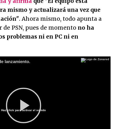
ma y afirma
que
"El equipo está
ra mismo y actualizará una vez que
ación"
. Ahora mismo, todo apunta a
ror de PSN, pues de momento
no ha
os problemas ni en PC ni en
 de lanzamiento.
Haz click para activar el sonido
Play