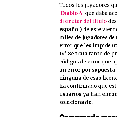
Todos los jugadores q
'
Diablo 4
' que daba ac
disfrutar del título
de
español)
de este vierne
miles de
jugadores de
error que les impide u
IV'. Se trata tanto de 
códigos de error que a
un error por supuesta 
ninguna de esas licenc
ha confirmado que est
u
suarios ya han enco
solucionarlo
.