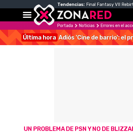
Tendencias:
Final Fantasy VII Rebir
Portada
Noticias
Errores en el acc
Última hora
Adiós 'Cine de barrio': el
UN PROBLEMA DE PSN Y NO DE BLIZZ