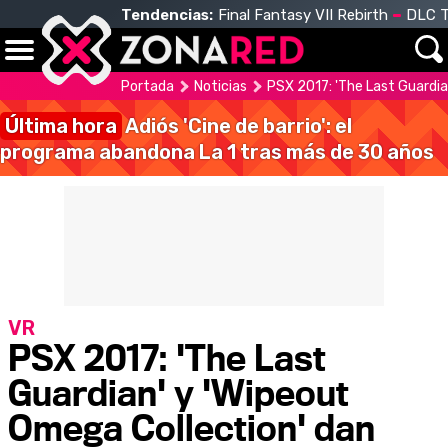
Tendencias:
Final Fantasy VII Rebirth
DLC T
Portada
Noticias
PSX 2017: 'The Last Guardia
Última hora
Adiós 'Cine de barrio': el
programa abandona La 1 tras más de 30 años
VR
PSX 2017: 'The Last
Guardian' y 'Wipeout
Omega Collection' dan