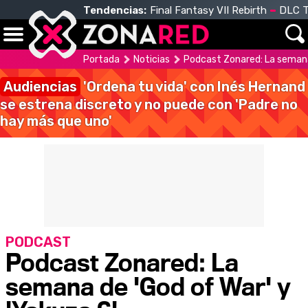
Tendencias:
Final Fantasy VII Rebirth
DLC T
Portada
Noticias
Podcast Zonared: La semana 
Audiencias
'Ordena tu vida' con Inés Hernand
se estrena discreto y no puede con 'Padre no
hay más que uno'
PODCAST
Podcast Zonared: La
semana de 'God of War' y