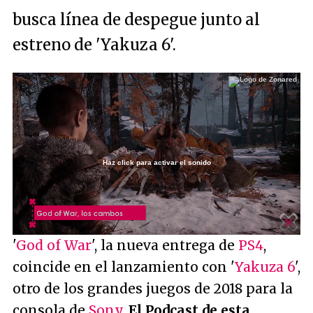
busca línea de despegue junto al
estreno de 'Yakuza 6'.
Haz click para activar el sonido
Loaded
:
3.32%
/
Unmute
'
God of War
', la nueva entrega de
PS4
,
coincide en el lanzamiento con '
Yakuza 6
',
otro de los grandes juegos de 2018 para la
consola de
Sony
.
El Podcast de esta