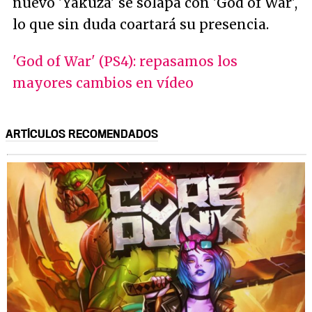
nuevo 'Yakuza' se solapa con 'God of War',
lo que sin duda coartará su presencia.
'God of War' (PS4): repasamos los
mayores cambios en vídeo
ARTÍCULOS RECOMENDADOS