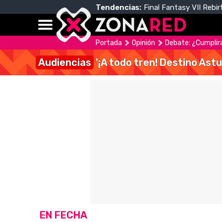
Tendencias:
Final Fantasy VII Rebir
Portada
Opinión
Debate: ¿Cumplirá
Audiencias
'¡A todo tren! Destino Astu
EN FECHA