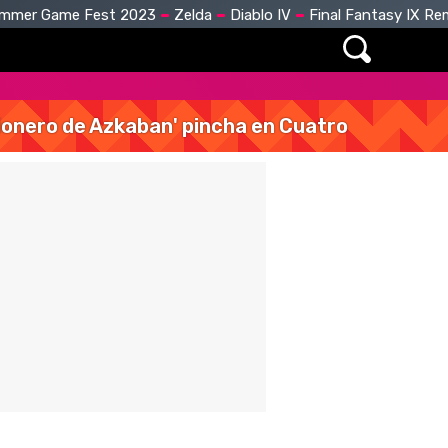
mmer Game Fest 2023
Zelda
Diablo IV
Final Fantasy IX R
isionero de Azkaban' pincha en Cuatro