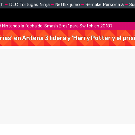
th
DLC Tortugas Ninja
Netflix junio
Remake Persona 3
Su
 Nintendo la fecha de 'Smash Bros.' para Switch en 2018?
rias' en Antena 3 lidera y 'Harry Potter y el pr