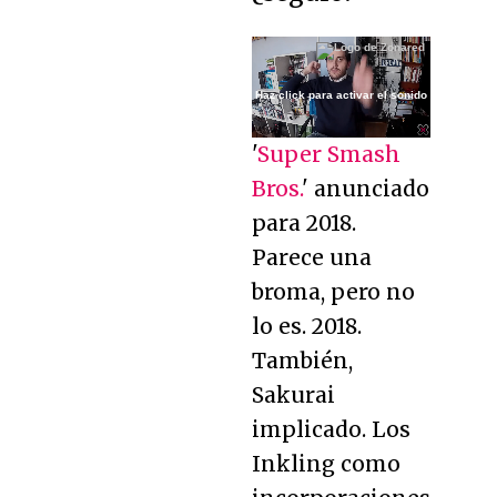
Loaded
:
4.13%
Haz click para activar el sonido
Unmute
'
Super Smash
Bros.
' anunciado
para 2018.
Parece una
broma, pero no
lo es. 2018.
También,
Sakurai
implicado. Los
Inkling como