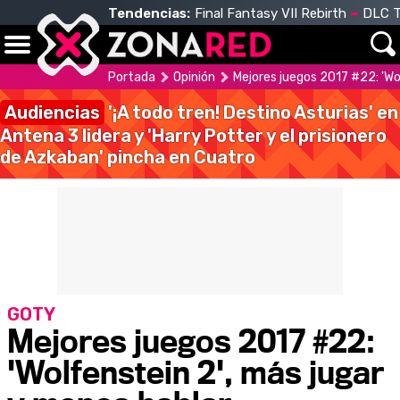
Tendencias:
Final Fantasy VII Rebirth
DLC T
Portada
Opinión
Mejores juegos 2017 #22: 'Wo
Audiencias
'¡A todo tren! Destino Asturias' en
Antena 3 lidera y 'Harry Potter y el prisionero
de Azkaban' pincha en Cuatro
GOTY
Mejores juegos 2017 #22:
'Wolfenstein 2', más jugar