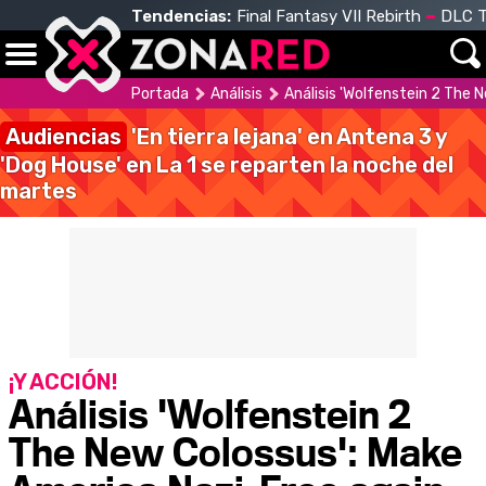
Tendencias:
Final Fantasy VII Rebirth
DLC T
Portada
Análisis
Análisis 'Wolfenstein 2 The 
Audiencias
'En tierra lejana' en Antena 3 y
'Dog House' en La 1 se reparten la noche del
martes
¡Y ACCIÓN!
Análisis 'Wolfenstein 2
The New Colossus': Make