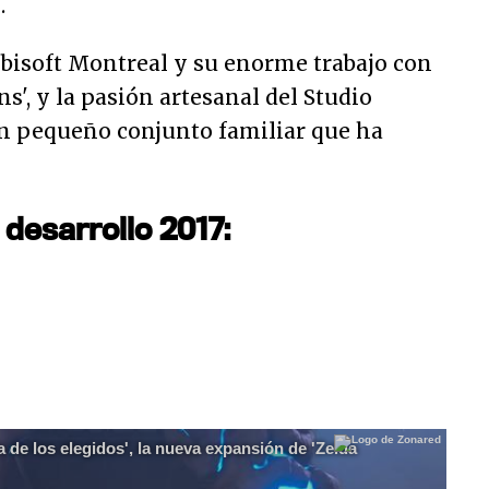
.
Ubisoft Montreal y su enorme trabajo con
ns', y la pasión artesanal del Studio
n pequeño conjunto familiar que ha
 desarrollo 2017:
a de los elegidos', la nueva expansión de 'Zelda