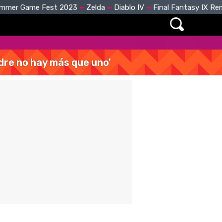
mmer Game Fest 2023
Zelda
Diablo IV
Final Fantasy IX R
dre no hay más que uno'