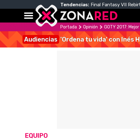
Tendencias:
Final Fantasy VII Rebir
Portada
Opinión
GOTY 2017: Mejor 
Audiencias
'Ordena tu vida' con Inés 
EQUIPO