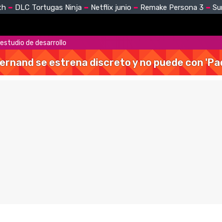
th
DLC Tortugas Ninja
Netflix junio
Remake Persona 3
Su
estudio de desarrollo
Hernand se estrena discreto y no puede con 'Pa