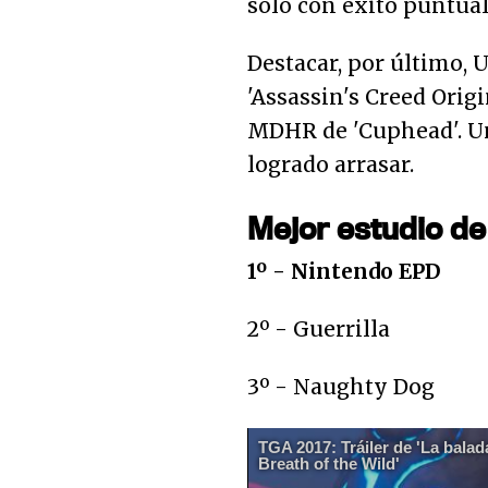
sólo con éxito puntual
Destacar, por último, 
'Assassin's Creed Origi
MDHR de 'Cuphead'. U
logrado arrasar.
Mejor estudio de
1º - Nintendo EPD
2º - Guerrilla
3º - Naughty Dog
TGA 2017: Tráiler de 'La balad
Breath of the Wild'