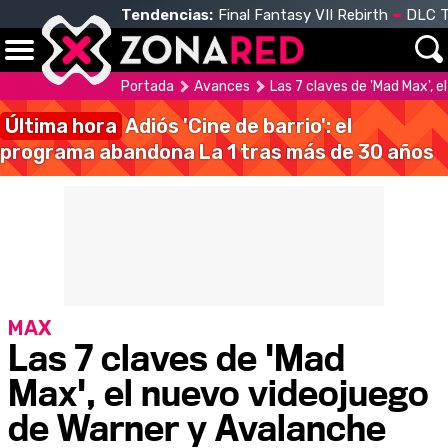
Tendencias:
Final Fantasy VII Rebirth
DLC T
Portada
Avances
Las 7 claves de 'Mad Max', 
Última hora
Adiós 'Cine de barrio': el
programa abandona La 1 tras más de 30 años
MAX
Las 7 claves de 'Mad
Max', el nuevo videojuego
de Warner y Avalanche