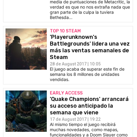
media de puntuaciones de Metacritic, la
verdad es que no nos extraña nada que
gran parte de la culpa la tuviera
Bethesda...
TOP 10 STEAM
'Playerunknown's
Battlegrounds' lidera una vez
más las ventas semanales de
Steam
28 de August 2017 | 10:05
El juego acaba de superar este fin de
semana los 8 millones de unidades
vendidas.
EARLY ACCESS
'Quake Champions' arrancará
su acceso anticipado la
semana que viene
17 de August 2017 | 19:22
Al mismo tiempo el juego recibirá
muchas novedades, como mapas,
funcionalidades y a Doom Slayer como