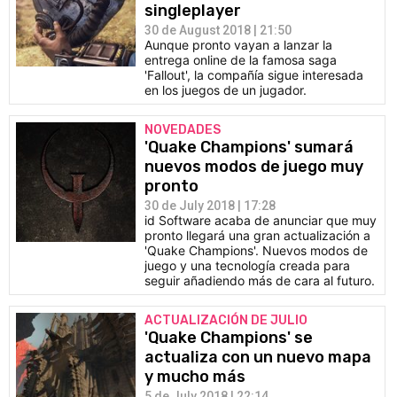
singleplayer
30 de August 2018 | 21:50
Aunque pronto vayan a lanzar la
entrega online de la famosa saga
'Fallout', la compañía sigue interesada
en los juegos de un jugador.
NOVEDADES
'Quake Champions' sumará
nuevos modos de juego muy
pronto
30 de July 2018 | 17:28
id Software acaba de anunciar que muy
pronto llegará una gran actualización a
'Quake Champions'. Nuevos modos de
juego y una tecnología creada para
seguir añadiendo más de cara al futuro.
ACTUALIZACIÓN DE JULIO
'Quake Champions' se
actualiza con un nuevo mapa
y mucho más
5 de July 2018 | 22:14