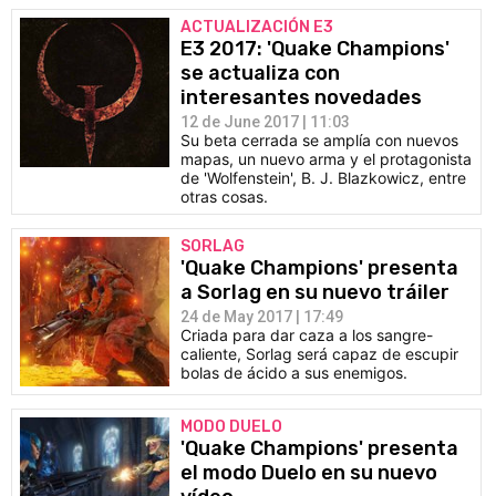
ACTUALIZACIÓN E3
E3 2017: 'Quake Champions'
se actualiza con
interesantes novedades
12 de June 2017 | 11:03
Su beta cerrada se amplía con nuevos
mapas, un nuevo arma y el protagonista
de 'Wolfenstein', B. J. Blazkowicz, entre
otras cosas.
SORLAG
'Quake Champions' presenta
a Sorlag en su nuevo tráiler
24 de May 2017 | 17:49
Criada para dar caza a los sangre-
caliente, Sorlag será capaz de escupir
bolas de ácido a sus enemigos.
MODO DUELO
'Quake Champions' presenta
el modo Duelo en su nuevo