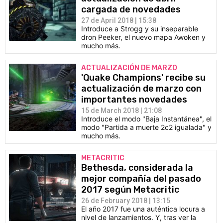
cargada de novedades
27 de April 2018 | 15:38
Introduce a Strogg y su inseparable
dron Peeker, el nuevo mapa Awoken y
mucho más.
ACTUALIZACIÓN DE MARZO
'Quake Champions' recibe su
actualización de marzo con
importantes novedades
15 de March 2018 | 21:08
Introduce el modo "Baja Instantánea", el
modo "Partida a muerte 2c2 igualada" y
mucho más.
METACRITIC
Bethesda, considerada la
mejor compañía del pasado
2017 según Metacritic
26 de February 2018 | 13:15
El año 2017 fue una auténtica locura a
nivel de lanzamientos. Y, tras ver la