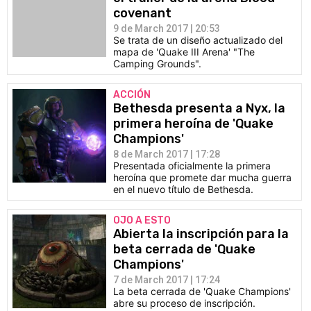
covenant
9 de March 2017 | 20:53
Se trata de un diseño actualizado del
mapa de 'Quake III Arena' "The
Camping Grounds".
ACCIÓN
Bethesda presenta a Nyx, la
primera heroína de 'Quake
Champions'
8 de March 2017 | 17:28
Presentada oficialmente la primera
heroína que promete dar mucha guerra
en el nuevo título de Bethesda.
OJO A ESTO
Abierta la inscripción para la
beta cerrada de 'Quake
Champions'
7 de March 2017 | 17:24
La beta cerrada de 'Quake Champions'
abre su proceso de inscripción.