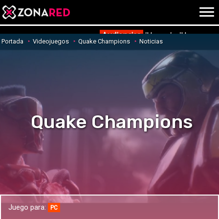
{literal}
{/literal}
Conec
Audiencias
'Hanna' y 'Una nueva
Portada
Videojuegos
Quake Champions
Noticias
JUEGOS
HOME
NOTICIAS
ANÁLISIS
Quake Champions
OPINIÓN
AVANCES
VÍDEOS
REPORTAJES
TRUCOS
OCIO
CINE
E3
Juego para:
TV
PC