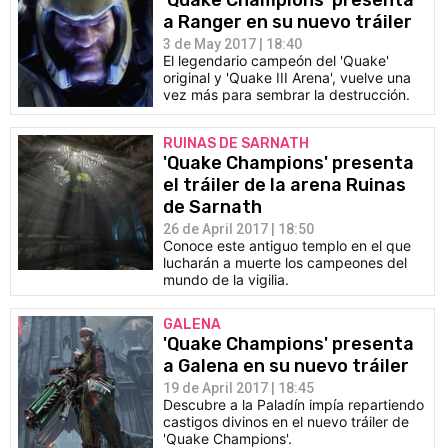
'Quake Champions' presenta
a Ranger en su nuevo tráiler
3 de May 2017 | 18:40
El legendario campeón del 'Quake'
original y 'Quake III Arena', vuelve una
vez más para sembrar la destrucción.
RUINAS DE SARNATH
'Quake Champions' presenta
el tráiler de la arena Ruinas
de Sarnath
26 de April 2017 | 18:50
Conoce este antiguo templo en el que
lucharán a muerte los campeones del
mundo de la vigilia.
GALENA
'Quake Champions' presenta
a Galena en su nuevo tráiler
19 de April 2017 | 18:45
Descubre a la Paladín impía repartiendo
castigos divinos en el nuevo tráiler de
'Quake Champions'.