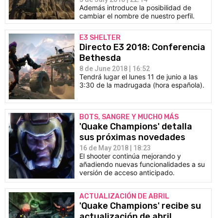
Además introduce la posibilidad de
cambiar el nombre de nuestro perfil.
E3 SHELTER
Directo E3 2018: Conferencia
Bethesda
8 de June 2018 | 16:52
Tendrá lugar el lunes 11 de junio a las
3:30 de la madrugada (hora española).
BOTS, SANGRE Y MUCHO MÁS
'Quake Champions' detalla
sus próximas novedades
16 de May 2018 | 18:23
El shooter continúa mejorando y
añadiendo nuevas funcionalidades a su
versión de acceso anticipado.
ACTUALIZACIÓN DE ABRIL
'Quake Champions' recibe su
actualización de abril