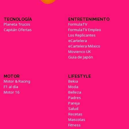
TECNOLOGÍA
ENTRETENIMIENTO
Planeta Trucos
FormulaTV
Capitán Ofertas
FormulaTV Empleo
Los Replicantes
eCartelera
eCartelera México
Movienco UK
Guía de Japón
MOTOR
LIFESTYLE
Motor & Racing
Bekia
F1 al día
Moda
Motor 16
Belleza
Padres
Pareja
Salud
Recetas
Mascotas
Fitness