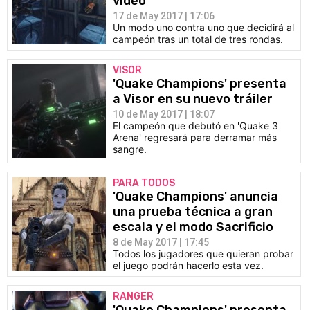
vídeo
17 de May 2017 | 17:06
Un modo uno contra uno que decidirá al
campeón tras un total de tres rondas.
VISOR
'Quake Champions' presenta
a Visor en su nuevo tráiler
10 de May 2017 | 18:07
El campeón que debutó en 'Quake 3
Arena' regresará para derramar más
sangre.
PARA TODOS
'Quake Champions' anuncia
una prueba técnica a gran
escala y el modo Sacrificio
8 de May 2017 | 17:45
Todos los jugadores que quieran probar
el juego podrán hacerlo esta vez.
RANGER