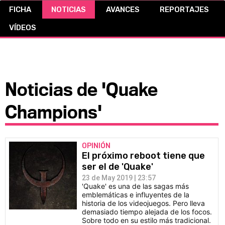
FICHA
NOTICIAS
AVANCES
REPORTAJES
CÓMICS
VÍDEOS
MANGA
Noticias de 'Quake
Champions'
OPINIÓN
El próximo reboot tiene que
ser el de 'Quake'
23 de May 2019 | 23:57
'Quake' es una de las sagas más
emblemáticas e influyentes de la
historia de los videojuegos. Pero lleva
demasiado tiempo alejada de los focos.
Sobre todo en su estilo más tradicional.