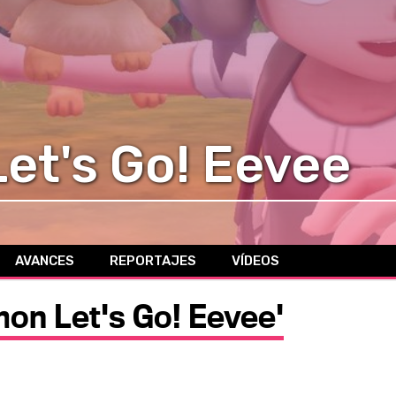
et's Go! Eevee
AVANCES
REPORTAJES
VÍDEOS
mon Let's Go! Eevee'