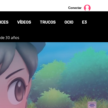
Conectar
NCES
VÍDEOS
TRUCOS
OCIO
E3
 de 30 años
CINE
TV
CÓMICS
MANGA