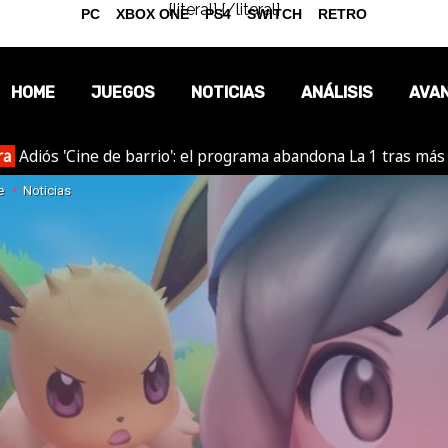
{literal}
{/literal}
PC
XBOX ONE
PS4
SWITCH
RETRO
HOME
JUEGOS
NOTICIAS
ANÁLISIS
AVA
ra
Adiós 'Cine de barrio': el programa abandona La 1 tras más
OPINIÓN
e
Noticias
REPORTAJES