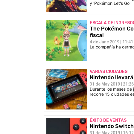
y 'Pokémon Let's Go'
ESCALA DE INGRESO
The Pokémon Com
fiscal
4 de June 2019 | 11:41
La compañía ha cerrado
VARIAS CIUDADES
Nintendo llevará
31 de May 2019 | 21:26
Durante los meses de j
recorre 15 ciudades e
ÉXITO DE VENTAS
Nintendo Switch 
31 de May 2019 | 16:12