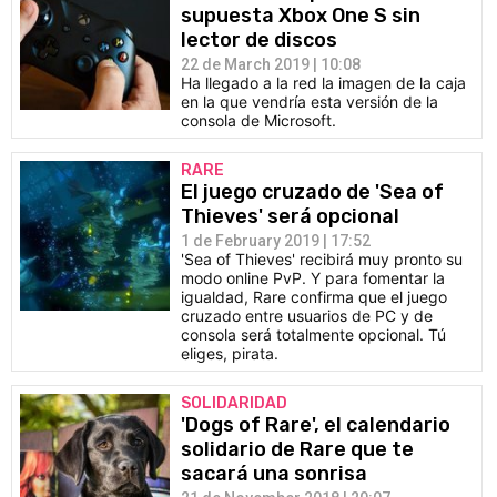
supuesta Xbox One S sin
lector de discos
22 de March 2019 | 10:08
Ha llegado a la red la imagen de la caja
en la que vendría esta versión de la
consola de Microsoft.
RARE
El juego cruzado de 'Sea of
Thieves' será opcional
1 de February 2019 | 17:52
'Sea of Thieves' recibirá muy pronto su
modo online PvP. Y para fomentar la
igualdad, Rare confirma que el juego
cruzado entre usuarios de PC y de
consola será totalmente opcional. Tú
eliges, pirata.
SOLIDARIDAD
'Dogs of Rare', el calendario
solidario de Rare que te
sacará una sonrisa