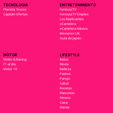
TECNOLOGÍA
ENTRETENIMIENTO
Planeta Trucos
FormulaTV
Capitán Ofertas
FormulaTV Empleo
Los Replicantes
eCartelera
eCartelera México
Movienco UK
Guía de Japón
MOTOR
LIFESTYLE
Motor & Racing
Bekia
F1 al día
Moda
Motor 16
Belleza
Padres
Pareja
Salud
Recetas
Mascotas
Fitness
Casa
Mente