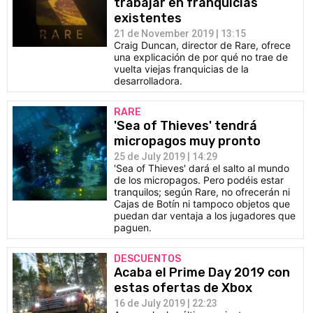
trabajar en franquicias
existentes
21 de November 2019 | 13:15
Craig Duncan, director de Rare, ofrece
una explicación de por qué no trae de
vuelta viejas franquicias de la
desarrolladora.
RARE
'Sea of Thieves' tendrá
micropagos muy pronto
25 de July 2019 | 14:29
'Sea of Thieves' dará el salto al mundo
de los micropagos. Pero podéis estar
tranquilos; según Rare, no ofrecerán ni
Cajas de Botín ni tampoco objetos que
puedan dar ventaja a los jugadores que
paguen.
DESCUENTOS
Acaba el Prime Day 2019 con
estas ofertas de Xbox
16 de July 2019 | 22:23