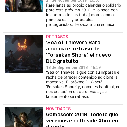
21 de November 2018 | 20:07
Rare lanza su propio calendario solidario
para este próximo 2019. Y lo hace con
los perros de sus trabajadores como
principales —y adorables—
protagonistas. Te sacará una sonrisa.
RETRASOS
'Sea of Thieves': Rare
anuncia el retraso de
'Forsaken Shore', el nuevo
DLC gratuito
18 de September 2018 | 16:59
'Sea of Thieves' sigue con su imparable
racha de ofrecer contenido adicional a
mansalva. El próxmo DLC será
'Forsaken Shore' y, como es habitual, no
nos costará ni un duro. Eso sí, su
lanzamiento se retrasa.
NOVEDADES
Gamescom 2018: Todo lo que
veremos en el Inside Xbox en