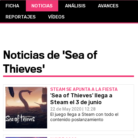
FICHA
NOTICIAS
ANÁLISIS
AVANCES
CÓMICS
REPORTAJES
VÍDEOS
MANGA
Noticias de 'Sea of
Thieves'
STEAM SE APUNTA A LA FIESTA
'Sea of Thieves' llega a
Steam el 3 de junio
22 de May 2020 | 12:28
El juego llega a Steam con todo el
contenido poslanzamiento