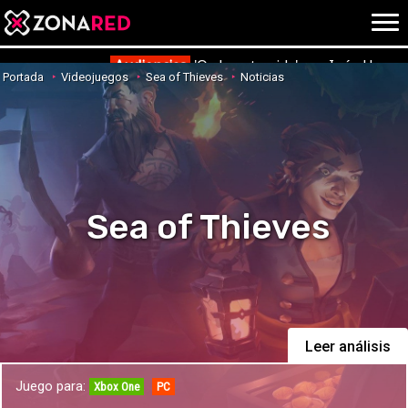
{literal}
{/literal}
Conec
Audiencias
'Ordena tu vida' con Inés Herna
Portada
Videojuegos
Sea of Thieves
Noticias
JUEGOS
HOME
NOTICIAS
ANÁLISIS
Sea of Thieves
OPINIÓN
AVANCES
VÍDEOS
REPORTAJES
TRUCOS
OCIO
CINE
Leer análisis
E3
Juego para:
TV
Xbox One
PC