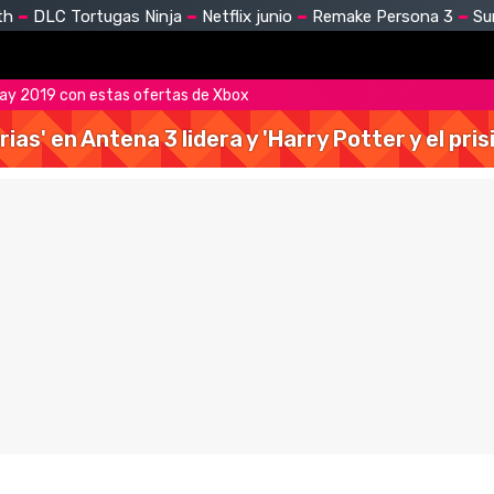
th
DLC Tortugas Ninja
Netflix junio
Remake Persona 3
Su
Day 2019 con estas ofertas de Xbox
rias' en Antena 3 lidera y 'Harry Potter y el pr