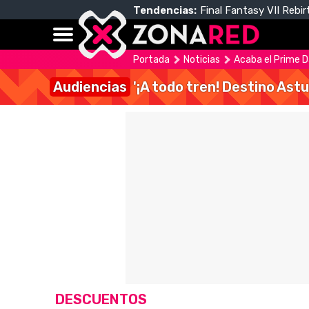
Tendencias:
Final Fantasy VII Rebir
Portada
Noticias
Acaba el Prime 
Audiencias
'¡A todo tren! Destino Astu
DESCUENTOS