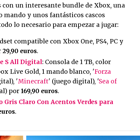
s con un interesante bundle de Xbox, una
o mando y unos fantásticos cascos
 todo lo necesario para empezar a jugar:
adset compatible con Xbox One, PS4, PC y
r
29,90 euros
.
 S All Digital
: Consola de 1 TB, color
ox Live Gold, 1 mando blanco, '
Forza
ital), '
Minecraft
' (juego digital), '
Sea of
tal) por
169,90 euros
.
 Gris Claro Con Acentos Verdes para
euros
.