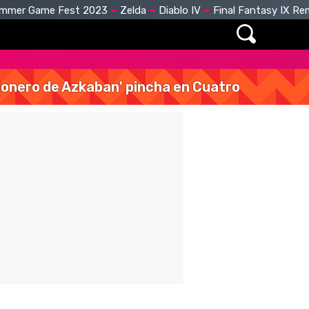
mmer Game Fest 2023
Zelda
Diablo IV
Final Fantasy IX R
isionero de Azkaban' pincha en Cuatro