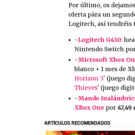
Por último, os dejamo
oferta pàra un segund
Logitech, así tendréis
-
Logitech G430
: he
Nintendo Switch po
-
Microsoft Xbox One
blanco + 1 mes de Xb
Horizon 3
' (juego dig
Thieves
' (juego digi
-
Mando Inalámbrico
XBox One
por
47,49 
ARTÍCULOS RECOMENDADOS