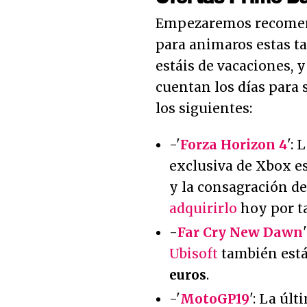
Empezaremos recomen
para animaros estas ta
estáis de vacaciones, 
cuentan los días para s
los siguientes:
-'
Forza Horizon 4
': 
exclusiva de Xbox es
y la consagración de
adquirirlo
hoy por t
-
Far Cry New Dawn
Ubisoft
también está
euros
.
-'
MotoGP19
': La úl