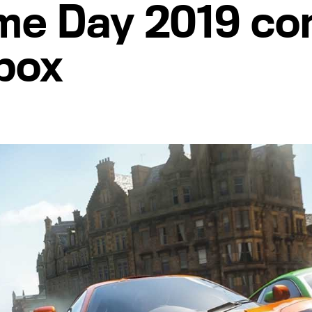
me Day 2019 co
box