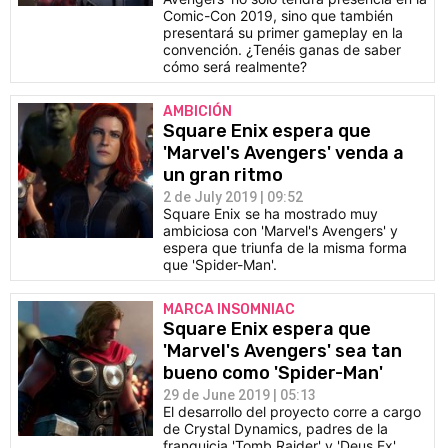
Comic-Con 2019, sino que también
presentará su primer gameplay en la
convención. ¿Tenéis ganas de saber
cómo será realmente?
AMBICIÓN
Square Enix espera que
'Marvel's Avengers' venda a
un gran ritmo
2 de July 2019 | 09:52
Square Enix se ha mostrado muy
ambiciosa con 'Marvel's Avengers' y
espera que triunfa de la misma forma
que 'Spider-Man'.
MARCA INSOMNIAC
Square Enix espera que
'Marvel's Avengers' sea tan
bueno como 'Spider-Man'
29 de June 2019 | 05:13
El desarrollo del proyecto corre a cargo
de Crystal Dynamics, padres de la
franquicia 'Tomb Raider' y 'Deus Ex'.