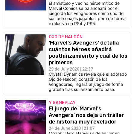
El amistoso y vecino héroe mítico de
Marvel Comics se balanceará por el
juego de los Vengadores como uno de
sus personajes jugables, pero de forma
exclusiva en PS4 y PS5.
OJO DE HALCÓN
'Marvel's Avengers' detalla
cuántos héroes añadirá
postlanzamiento y cuál de los
primeros
29 de July 2020 | 22:37
Crystal Dynamics revela que el adorado
Ojo de Halcón, corazón de los
Vengadores, llegará al juego de forma
gratuita tras su lanzamiento base.
Y GAMEPLAY
El juego de 'Marvel's
Avengers' nos deja un tráiler
de historia muy revelador
24 de June 2020 | 21:07
Modok y Mrs Marvel se dejan ver en