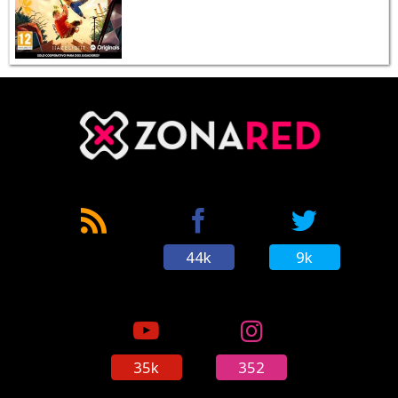
44k
9k
35k
352