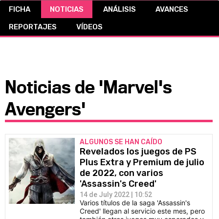
FICHA
NOTICIAS
ANÁLISIS
AVANCES
CÓMICS
REPORTAJES
VÍDEOS
MANGA
Noticias de 'Marvel's
Avengers'
ALGUNOS SE HAN CAÍDO
Revelados los juegos de PS
Plus Extra y Premium de julio
de 2022, con varios
'Assassin's Creed'
14 de July 2022 | 10:52
Varios títulos de la saga 'Assassin's
Creed' llegan al servicio este mes, pero