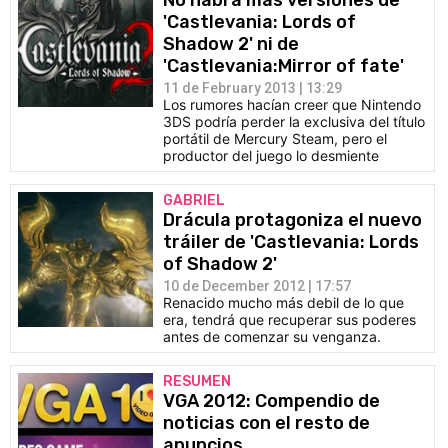
No habrá mas versiones de
'Castlevania: Lords of
Shadow 2' ni de
'Castlevania:Mirror of fate'
11 de February 2013 | 13:29
Los rumores hacían creer que Nintendo
3DS podría perder la exclusiva del título
portátil de Mercury Steam, pero el
productor del juego lo desmiente
GABRIEL
Drácula protagoniza el nuevo
tráiler de 'Castlevania: Lords
of Shadow 2'
10 de December 2012 | 17:57
Renacido mucho más debil de lo que
era, tendrá que recuperar sus poderes
antes de comenzar su venganza.
RESUMEN
VGA 2012: Compendio de
noticias con el resto de
anuncios