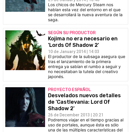
Los chicos de Mercury Steam nos
hablan esta vez del entorno en el que
se desarrollará la nueva aventura de la
saga.
SEGÚN SU PRODUCTOR
Kojima no era necesario en
'Lords Of Shadow 2'
10 de January 2014 | 14:03
El productor de la subsaga asegura que
tras el lanzamiento de la primera
entrega ya sabían el rumbo a seguir y
no necesitaban la tutela del creativo
japonés.
PROYECTO ESPAÑOL
Desvelados nuevos detalles
de 'Castlevania: Lord Of
Shadow 2'
26 de December 2013 | 20:21
Podremos viajar en el tiempo gracias al
uso de portales, aunque ésta es sólo
una de las múltiples características del