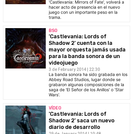
'Castlevania: Mirrors of Fate', volverá a
hacer acto de presencia en el nuevo
juego con un importante peso en la
trama.
BSO
'Castlevania: Lords of
Shadow 2' cuenta con la
mayor orquesta jamás usada
para la banda sonora de un
videojuego
3 de February 2014 | 22:30
La banda sonora ha sido grabada en los
Abbey Road Studios, lugar donde se
grabaron algunas composiciones de la
saga de 'El Señor de los Anillos' o 'Star
Wars'.
VÍDEO
'Castlevania: Lords of
Shadow 2' saca un nuevo
diario de desarrollo
29 de January 2014 | 10:48