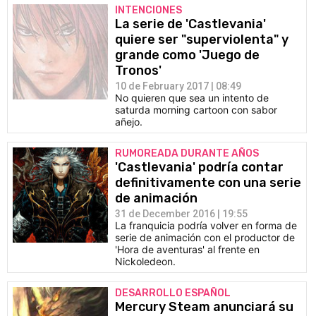
INTENCIONES
La serie de 'Castlevania'
quiere ser "superviolenta" y
grande como 'Juego de
Tronos'
10 de February 2017 | 08:49
No quieren que sea un intento de
saturda morning cartoon con sabor
añejo.
RUMOREADA DURANTE AÑOS
'Castlevania' podría contar
definitivamente con una serie
de animación
31 de December 2016 | 19:55
La franquicia podría volver en forma de
serie de animación con el productor de
'Hora de aventuras' al frente en
Nickoledeon.
DESARROLLO ESPAÑOL
Mercury Steam anunciará su