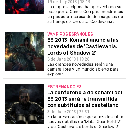
19 de July 2013 | 18:19
La empresa nipona ha aprovechado su
paso por la Comic-Con para mostrarnos
un paquete interesante de imágenes de
su franquicia de culto 'Castlevania'.
VAMPIROS ESPAÑOLES
E3 2013: Konami anuncia las
novedades de 'Castlevania:
Lords of Shadow 2'
6 de June 2013 | 19:26
Las grandes novedades serán una
cámara libre y un mundo abierto para
explorar.
ESTRENANDO E3
La conferencia de Konami del
E3 2013 será retransmitida
con subtítulos al castellano
3 de June 2013 | 22:31
En la presentación esperamos descubrir
nuevos detalles de 'Metal Gear Solid V'
y de 'Castlevania: Lords of Shadow 2'.