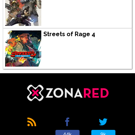
Streets of Rage 4
44k
9k