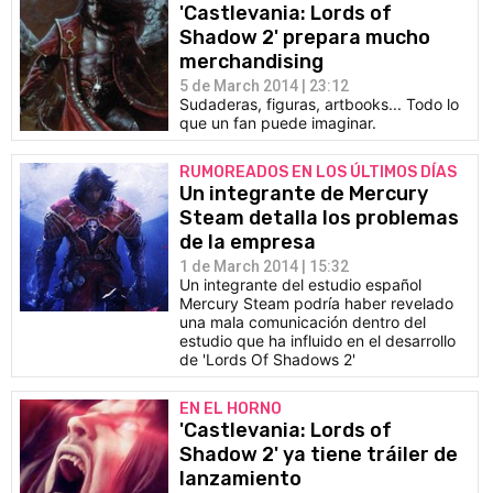
'Castlevania: Lords of
Shadow 2' prepara mucho
merchandising
5 de March 2014 | 23:12
Sudaderas, figuras, artbooks... Todo lo
que un fan puede imaginar.
RUMOREADOS EN LOS ÚLTIMOS DÍAS
Un integrante de Mercury
Steam detalla los problemas
de la empresa
1 de March 2014 | 15:32
Un integrante del estudio español
Mercury Steam podría haber revelado
una mala comunicación dentro del
estudio que ha influido en el desarrollo
de 'Lords Of Shadows 2'
EN EL HORNO
'Castlevania: Lords of
Shadow 2' ya tiene tráiler de
lanzamiento