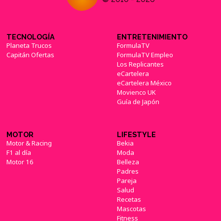
TECNOLOGÍA
ENTRETENIMIENTO
Planeta Trucos
FormulaTV
Capitán Ofertas
FormulaTV Empleo
Los Replicantes
eCartelera
eCartelera México
Movienco UK
Guía de Japón
MOTOR
LIFESTYLE
Motor & Racing
Bekia
F1 al día
Moda
Motor 16
Belleza
Padres
Pareja
Salud
Recetas
Mascotas
Fitness