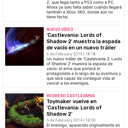
2', que llega tanto a PS3 como a PC.
Ahora ya solo falta saber cuándo llegará
también a Xbox 360, donde aún no
tiene fecha.
NUEVO VÍDEO
'Castlevania: Lords of
Shadow 2' muestra la espada
de vacío en un nuevo tráiler
6 de February 2014 | 18:18
Un nuevo tráiler de 'Castlevania 2: Lords
of Shadow 2' muestra la espada de
vacío: el arma que portará el
protagonista a lo largo de su aventura y
que será capaz de conseguir vida al
vencer a los enemigos.
REGRESO CASTLEVANIA
Toymaker vuelve en
'Castlevania: Lords of
Shadow 2'
5 de February 2014 | 18:50
El enemigo, aparecido originalmente en