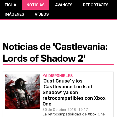
FICHA
NOTICIAS
AVANCES
REPORTAJES
CÓMICS
IMÁGENES
VÍDEOS
MANGA
Noticias de 'Castlevania:
Lords of Shadow 2'
YA DISPONIBLES
'Just Cause' y los
'Castlevania: Lords of
Shadow' ya son
retrocompatibles con Xbox
One
30 de October 2018 | 19:17
La retrocompatibilidad de Xbox One