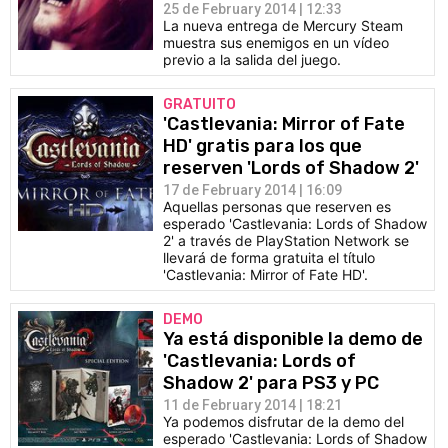
25 de February 2014 | 12:33
La nueva entrega de Mercury Steam
muestra sus enemigos en un vídeo
previo a la salida del juego.
GRATUITO
'Castlevania: Mirror of Fate
HD' gratis para los que
reserven 'Lords of Shadow 2'
17 de February 2014 | 16:09
Aquellas personas que reserven es
esperado 'Castlevania: Lords of Shadow
2' a través de PlayStation Network se
llevará de forma gratuita el título
'Castlevania: Mirror of Fate HD'.
DEMO
Ya está disponible la demo de
'Castlevania: Lords of
Shadow 2' para PS3 y PC
11 de February 2014 | 18:21
Ya podemos disfrutar de la demo del
esperado 'Castlevania: Lords of Shadow