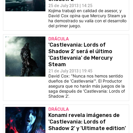
25 de July 2013 | 14:25
Kojima trabajó en calidad de asesor, y
David Cox opina que Mercury Steam ya
ha demostrado su valía con el desarrollo
del primer juego.
DRÁCULA
'Castlevania: Lords of
Shadow 2' será el último
'Castlevania' de Mercury
Steam
21 de July 2013 | 19:45
David Cox: "Nunca nos hemos sentido
dueños de 'Castlevania'". El Productor
asegura que no harán más juegos de la
saga después de 'Castlevania: Lords of
Shadow 2'.
DRÁCULA
Konami revela imágenes de
'Castlevania: Lords of
Shadow 2' y 'Ultimate edition'