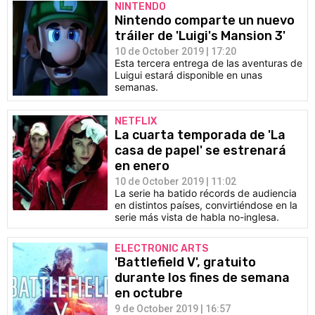
NINTENDO
Nintendo comparte un nuevo
tráiler de 'Luigi's Mansion 3'
10 de October 2019 | 17:20
Esta tercera entrega de las aventuras de
Luigui estará disponible en unas
semanas.
NETFLIX
La cuarta temporada de 'La
casa de papel' se estrenará
en enero
10 de October 2019 | 11:02
La serie ha batido récords de audiencia
en distintos países, convirtiéndose en la
serie más vista de habla no-inglesa.
ELECTRONIC ARTS
'Battlefield V', gratuito
durante los fines de semana
en octubre
9 de October 2019 | 16:57