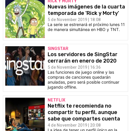
RICK Y MORTY
Nuevas imágenes de la cuarta
temporada de 'Rick y Morty'
5 de November 2019 | 18:08
La serie se estrenará el próximo lunes 11
de manera simultánea en HBO y TNT.
SINGSTAR
Los servidores de SingStar
cerrarán en enero de 2020
5 de November 2019 | 16:36
Las funciones de juego online y las
compras de canciones quedarán
anuladas, pero será posible continuar
jugando offline.
NETFLIX
Netflix te recomienda no
compartir tu perfil, aunque
sabe que compartes cuenta
4 de November 2019 | 20:08
La idea de tener un perfil único en la