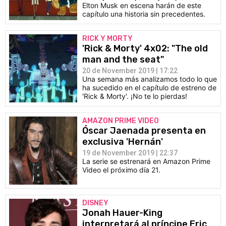
Elton Musk en escena harán de este
capítulo una historia sin precedentes.
RICK Y MORTY
'Rick & Morty' 4x02: "The old
man and the seat"
20 de November 2019 | 17:22
Una semana más analizamos todo lo que
ha sucedido en el capítulo de estreno de
'Rick & Morty'. ¡No te lo pierdas!
AMAZON PRIME VIDEO
Óscar Jaenada presenta en
exclusiva 'Hernán'
19 de November 2019 | 22:37
La serie se estrenará en Amazon Prime
Video el próximo día 21.
DISNEY
Jonah Hauer-King
interpretará al príncipe Eric