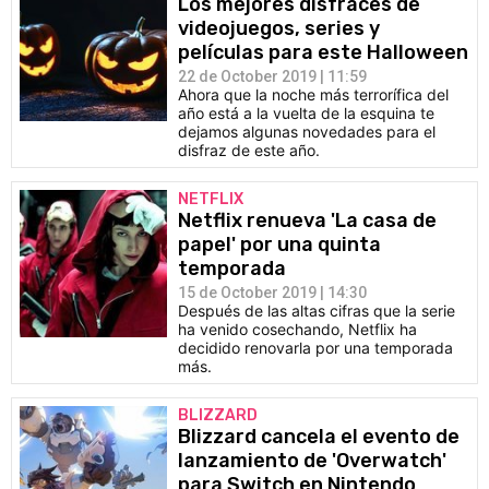
Los mejores disfraces de
videojuegos, series y
películas para este Halloween
22 de October 2019 | 11:59
Ahora que la noche más terrorífica del
año está a la vuelta de la esquina te
dejamos algunas novedades para el
disfraz de este año.
NETFLIX
Netflix renueva 'La casa de
papel' por una quinta
temporada
15 de October 2019 | 14:30
Después de las altas cifras que la serie
ha venido cosechando, Netflix ha
decidido renovarla por una temporada
más.
BLIZZARD
Blizzard cancela el evento de
lanzamiento de 'Overwatch'
para Switch en Nintendo