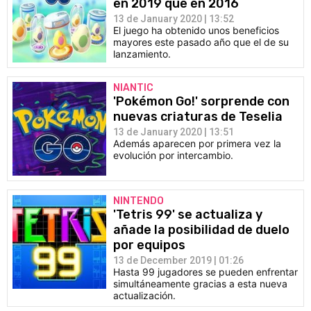
en 2019 que en 2016
CÓMICS
13 de January 2020 | 13:52
El juego ha obtenido unos beneficios
mayores este pasado año que el de su
MANGA
lanzamiento.
NIANTIC
'Pokémon Go!' sorprende con
nuevas criaturas de Teselia
13 de January 2020 | 13:51
Además aparecen por primera vez la
evolución por intercambio.
NINTENDO
'Tetris 99' se actualiza y
añade la posibilidad de duelo
por equipos
13 de December 2019 | 01:26
Hasta 99 jugadores se pueden enfrentar
simultáneamente gracias a esta nueva
actualización.