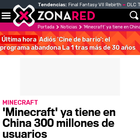
Tendencias:
Final Fantasy VII Rebirth
DLC T
Portada
Noticias
'Minecraft' ya tiene en Chin
Última hora
Adiós 'Cine de barrio': el
programa abandona La 1 tras más de 30 años
MINECRAFT
'Minecraft' ya tiene en
China 300 millones de
usuarios