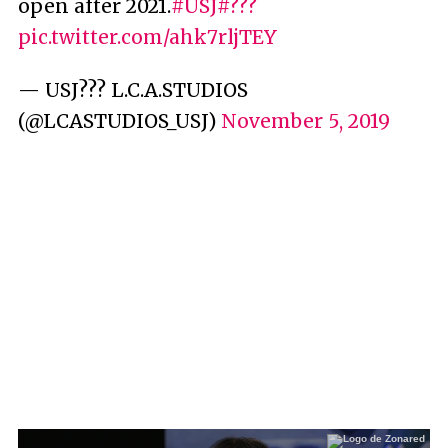
open after 2021.
#USJ
#???
pic.twitter.com/ahk7rljTEY
— USJ??? L.C.A.STUDIOS
(@LCASTUDIOS_USJ)
November 5, 2019