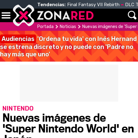
Tendencias:
Final Fantasy VII Rebirth
DLC T
Portada
Noticias
Nuevas imágenes de 'Super 
Audiencias
'Ordena tu vida' con Inés Hernand
se estrena discreto y no puede con 'Padre no
hay más que uno'
NINTENDO
Nuevas imágenes de
'Super Nintendo World' en