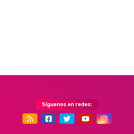
Síguenos en redes:
44k
9k
35k
352