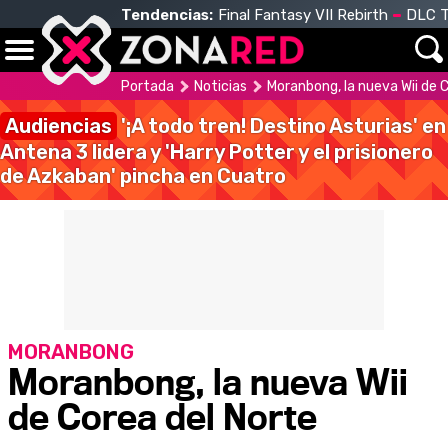
Tendencias:
Final Fantasy VII Rebirth
DLC T
Portada
Noticias
Moranbong, la nueva Wii de 
Audiencias
'¡A todo tren! Destino Asturias' en
Antena 3 lidera y 'Harry Potter y el prisionero
de Azkaban' pincha en Cuatro
MORANBONG
Moranbong, la nueva Wii
de Corea del Norte