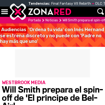
Tendencias:
Final Fantasy VII Rebirth
DLC T
Portada
Noticias
Will Smith prepara el spin-off
Audiencias
'Ordena tu vida' con Inés Hernand
se estrena discreto y no puede con 'Padre no
hay más que uno'
WESTBROOK MEDIA
Will Smith prepara el spin-
off de 'El príncipe de Bel-