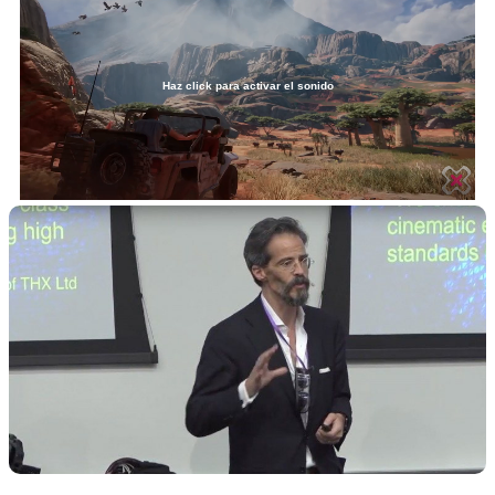
Haz click para activar el sonido
Loaded
:
4.75%
/
Unmute