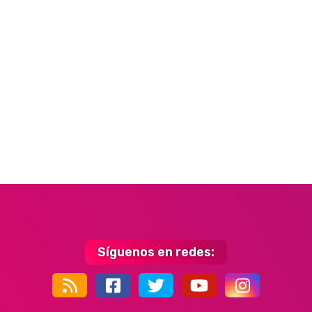
Síguenos en redes:
44k
9k
35k
352