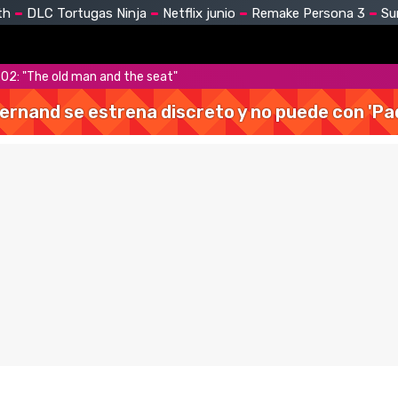
th
DLC Tortugas Ninja
Netflix junio
Remake Persona 3
Su
x02: "The old man and the seat"
Hernand se estrena discreto y no puede con 'Pa