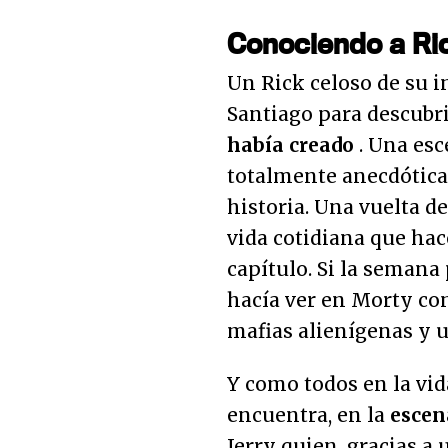
Conociendo a Ri
Un Rick celoso de su 
Santiago para descubr
había creado
. Una es
totalmente anecdótica,
historia. Una vuelta d
vida cotidiana que hac
capítulo. Si la semana
hacía ver en Morty con 
mafias alienígenas y u
Y como todos en la vida
encuentra, en la
escen
Jerry quien, gracias a