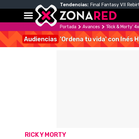
Tendencias:
Final Fantasy VII Rebir
Portada
Avances
'Rick & Morty' 4
Audiencias
'Ordena tu vida' con Inés 
RICK Y MORTY