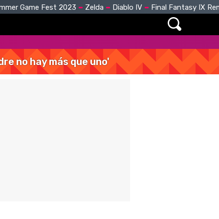
mmer Game Fest 2023
Zelda
Diablo IV
Final Fantasy IX R
dre no hay más que uno'