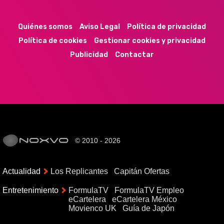
44k
9k
35k
352
Quiénes somos
Aviso Legal
Política de privacidad
Política de cookies
Gestionar cookies y privacidad
Publicidad
Contactar
© 2010 - 2026
Actualidad
Los Replicantes
Capitán Ofertas
Entretenimiento
FormulaTV
FormulaTV Empleo
eCartelera
eCartelera México
Movienco UK
Guía de Japón