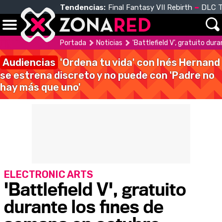
Tendencias:
Final Fantasy VII Rebirth
DLC T
Portada
Noticias
'Battlefield V', gratuito du
Audiencias
'Ordena tu vida' con Inés Hernand
se estrena discreto y no puede con 'Padre no
hay más que uno'
ELECTRONIC ARTS
'Battlefield V', gratuito
durante los fines de