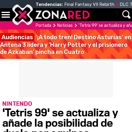
Tendencias:
Final Fantasy VII Rebirth
DLC T
Portada
Noticias
'Tetris 99' se actualiza y añ
Audiencias
'¡A todo tren! Destino Asturias' en
Antena 3 lidera y 'Harry Potter y el prisionero
de Azkaban' pincha en Cuatro
NINTENDO
'Tetris 99' se actualiza y
añade la posibilidad de