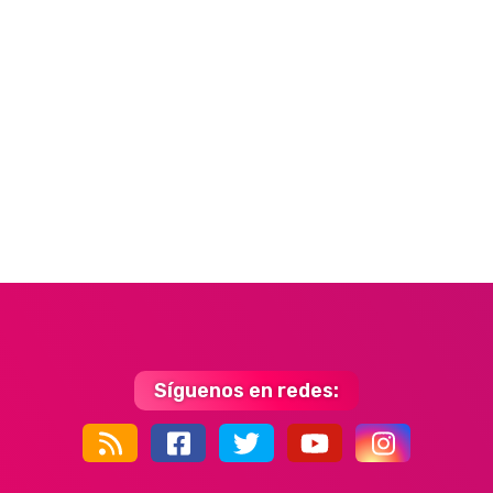
Síguenos en redes:
44k
9k
35k
352