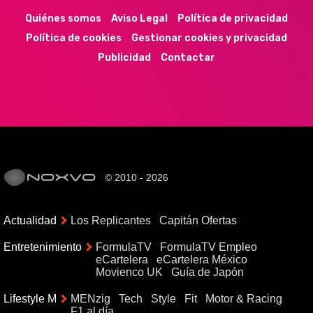
Quiénes somos
Aviso Legal
Política de privacidad
Política de cookies
Gestionar cookies y privacidad
Publicidad
Contactar
© 2010 - 2026
Actualidad
Los Replicantes
Capitán Ofertas
Entretenimiento
FormulaTV
FormulaTV Empleo
eCartelera
eCartelera México
Movienco UK
Guía de Japón
Lifestyle M
MENzig
Tech
Style
Fit
Motor & Racing
F1 al día