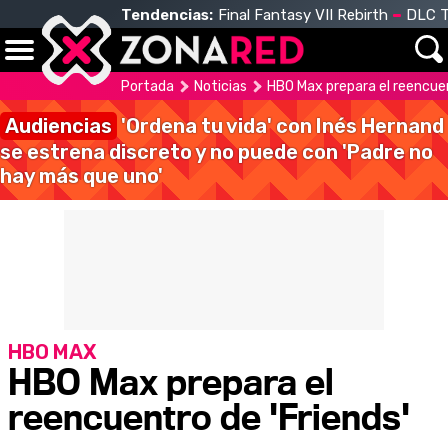
Tendencias:
Final Fantasy VII Rebirth
DLC T
Portada
Noticias
HBO Max prepara el reencuen
Audiencias
'Ordena tu vida' con Inés Hernand
se estrena discreto y no puede con 'Padre no
hay más que uno'
HBO MAX
HBO Max prepara el
reencuentro de 'Friends'