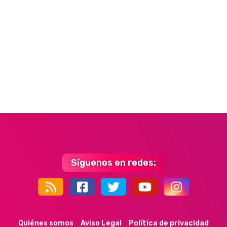
Síguenos en redes:
44k
9k
35k
352
Quiénes somos
Aviso Legal
Política de privacidad