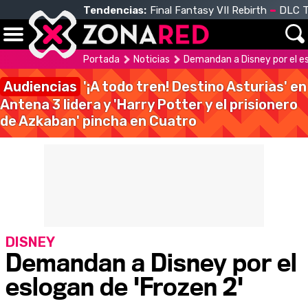
Tendencias:
Final Fantasy VII Rebirth
DLC T
Portada
Noticias
Demandan a Disney por el es
Audiencias
'¡A todo tren! Destino Asturias' en
Antena 3 lidera y 'Harry Potter y el prisionero
de Azkaban' pincha en Cuatro
DISNEY
Demandan a Disney por el
eslogan de 'Frozen 2'