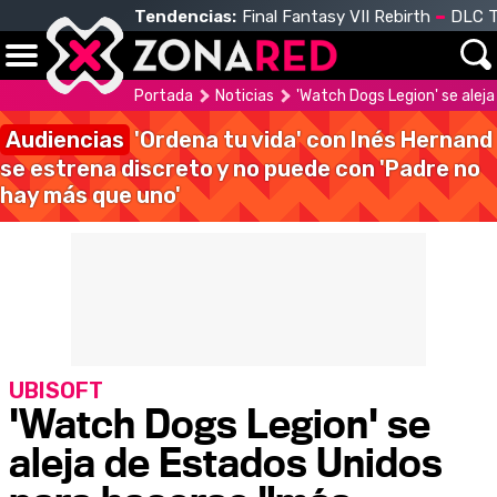
Tendencias:
Final Fantasy VII Rebirth
DLC T
Portada
Noticias
'Watch Dogs Legion' se alej
Audiencias
'Ordena tu vida' con Inés Hernand
se estrena discreto y no puede con 'Padre no
hay más que uno'
UBISOFT
'Watch Dogs Legion' se
aleja de Estados Unidos