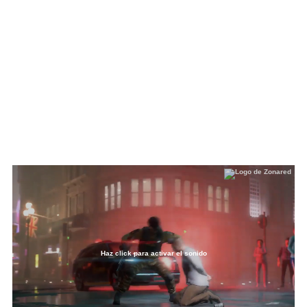
Haz click para activar el sonido
Loaded
:
17.78%
/
Unmute