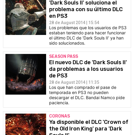
'Dark Souls II' soluciona el
problema con su último DLC
en PS3
28 de August 2014 | 15:54
Los problemas que los usuarios de PS3
estaban teniendo para hacer funcionar
el último DLC de 'Dark Souls II' ya han
sido solucionados.
SEASON PASS
El nuevo DLC de 'Dark Souls II'
da problemas a los usuarios
de PS3
28 de August 2014 | 11:35
Los que han comprado el pase de
temporada en PS3 no pueden
descargar el DLC. Bandai Namco pide
paciencia.
CORONAS
Ya disponible el DLC 'Crown of
the Old Iron King' para 'Dark