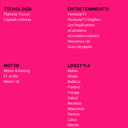
TECNOLOGÍA
ENTRETENIMIENTO
Planeta Trucos
FormulaTV
Capitán Ofertas
FormulaTV Empleo
Los Replicantes
eCartelera
eCartelera México
Movienco UK
Guía de Japón
MOTOR
LIFESTYLE
Motor & Racing
Bekia
F1 al día
Moda
Motor 16
Belleza
Padres
Pareja
Salud
Recetas
Mascotas
Fitness
Casa
Mente