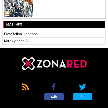
MÁS INFO
PlayStation Network
Multijugador: SI
44k
9k