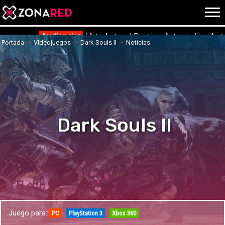
{literal}
{/literal}
Conec
Audiencias
'¡A todo tren! Destino Asturias' en Ant
Portada
Videojuegos
Dark Souls II
Noticias
JUEGOS
HOME
NOTICIAS
ANÁLISIS
Dark Souls II
OPINIÓN
AVANCES
VÍDEOS
REPORTAJES
TRUCOS
OCIO
CINE
E3
Juego para:
TV
PC
PlayStation 3
Xbox 360