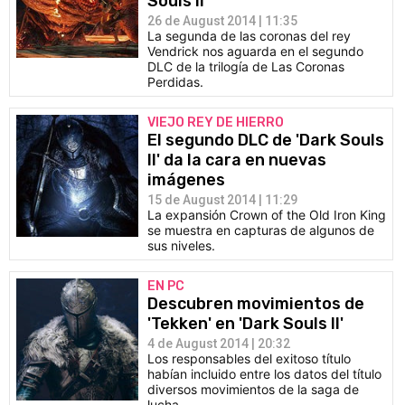
Souls II'
26 de August 2014 | 11:35
La segunda de las coronas del rey
Vendrick nos aguarda en el segundo
DLC de la trilogía de Las Coronas
Perdidas.
VIEJO REY DE HIERRO
El segundo DLC de 'Dark Souls
II' da la cara en nuevas
imágenes
15 de August 2014 | 11:29
La expansión Crown of the Old Iron King
se muestra en capturas de algunos de
sus niveles.
EN PC
Descubren movimientos de
'Tekken' en 'Dark Souls II'
4 de August 2014 | 20:32
Los responsables del exitoso título
habían incluido entre los datos del título
diversos movimientos de la saga de
lucha.