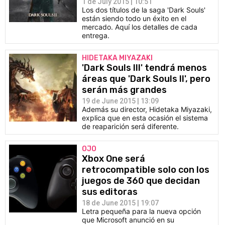
1 de July 2015 | 10:51
Los dos títulos de la saga 'Dark Souls'
están siendo todo un éxito en el
mercado. Aquí los detalles de cada
entrega.
HIDETAKA MIYAZAKI
'Dark Souls III' tendrá menos
áreas que 'Dark Souls II', pero
serán más grandes
19 de June 2015 | 13:09
Además su director, Hidetaka Miyazaki,
explica que en esta ocasión el sistema
de reaparición será diferente.
OJO
Xbox One será
retrocompatible solo con los
juegos de 360 que decidan
sus editoras
18 de June 2015 | 19:07
Letra pequeña para la nueva opción
que Microsoft anunció en su