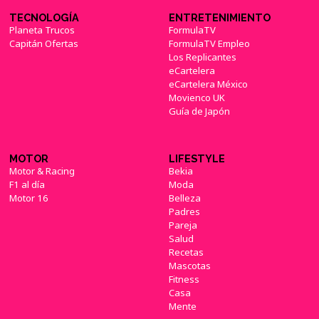
TECNOLOGÍA
ENTRETENIMIENTO
Planeta Trucos
FormulaTV
Capitán Ofertas
FormulaTV Empleo
Los Replicantes
eCartelera
eCartelera México
Movienco UK
Guía de Japón
MOTOR
LIFESTYLE
Motor & Racing
Bekia
F1 al día
Moda
Motor 16
Belleza
Padres
Pareja
Salud
Recetas
Mascotas
Fitness
Casa
Mente