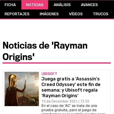
FICHA
NOTICIAS
ANÁLISIS
AVANCES
CÓMICS
REPORTAJES
IMÁGENES
VÍDEOS
TRUCOS
MANGA
Noticias de 'Rayman
Origins'
UBISOFT
Juega gratis a 'Assassin's
Creed Odyssey' este fin de
semana; y Ubisoft regala
'Rayman Origins'
15 de December 2021 | 13:53
En el caso de 'AC' se trata de una
prueba gratuita, pero el juego de