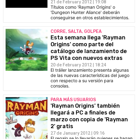
21 de February 2012 | 19:08
Títulos como 'Rayman Origins' o
'Dungeon Hunter Aliance' deberán
conseguirse en otros establecimientos.
CORRE, SALTA, GOLPEA
Esta semana llega 'Rayman
Origins' como parte del
catálogo de lanzamiento de
PS Vita con nuevos extras
20 de February 2012 | 18:24
El tráiler lanzamiento presenta algunas
de las nuevas características del juego
con respecto a su versión para
consolas.
PARA MÁS USUARIOS
'Rayman Origins' también
llegará a PC a finales de
marzo con copia de 'Rayman
2' gratis
27 de January 2012 | 09:16
El regalo se lo llevarán quienes se hagan