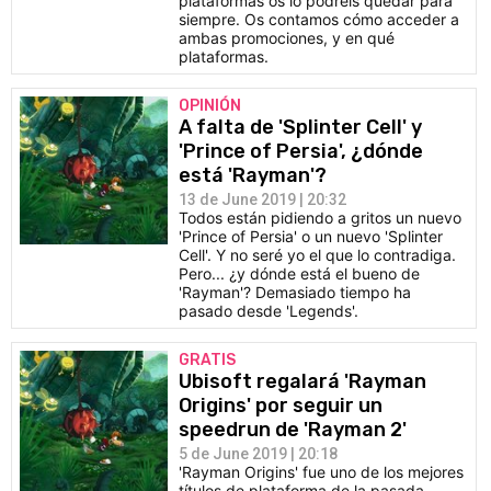
plataformas os lo podréis quedar para
siempre. Os contamos cómo acceder a
ambas promociones, y en qué
plataformas.
OPINIÓN
A falta de 'Splinter Cell' y
'Prince of Persia', ¿dónde
está 'Rayman'?
13 de June 2019 | 20:32
Todos están pidiendo a gritos un nuevo
'Prince of Persia' o un nuevo 'Splinter
Cell'. Y no seré yo el que lo contradiga.
Pero... ¿y dónde está el bueno de
'Rayman'? Demasiado tiempo ha
pasado desde 'Legends'.
GRATIS
Ubisoft regalará 'Rayman
Origins' por seguir un
speedrun de 'Rayman 2'
5 de June 2019 | 20:18
'Rayman Origins' fue uno de los mejores
títulos de plataforma de la pasada