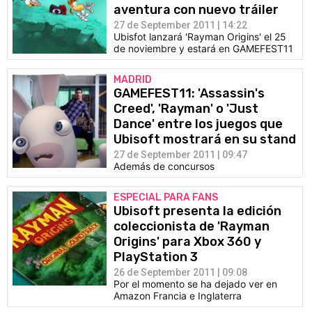
aventura con nuevo tráiler
27 de September 2011 | 14:22
Ubisfot lanzará 'Rayman Origins' el 25
de noviembre y estará en GAMEFEST11
MADRID
GAMEFEST11: 'Assassin's
Creed', 'Rayman' o 'Just
Dance' entre los juegos que
Ubisoft mostrará en su stand
27 de September 2011 | 09:47
Además de concursos
ESPECIAL PARA FANS
Ubisoft presenta la edición
coleccionista de 'Rayman
Origins' para Xbox 360 y
PlayStation 3
26 de September 2011 | 09:08
Por el momento se ha dejado ver en
Amazon Francia e Inglaterra