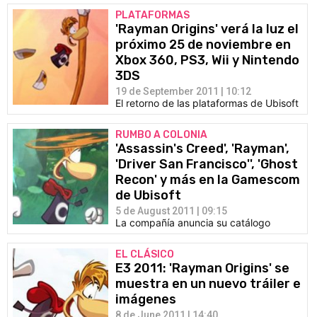
PLATAFORMAS
'Rayman Origins' verá la luz el
próximo 25 de noviembre en
Xbox 360, PS3, Wii y Nintendo
3DS
19 de September 2011 | 10:12
El retorno de las plataformas de Ubisoft
RUMBO A COLONIA
'Assassin's Creed', 'Rayman',
'Driver San Francisco'', 'Ghost
Recon' y más en la Gamescom
de Ubisoft
5 de August 2011 | 09:15
La compañía anuncia su catálogo
EL CLÁSICO
E3 2011: 'Rayman Origins' se
muestra en un nuevo tráiler e
imágenes
8 de June 2011 | 14:40