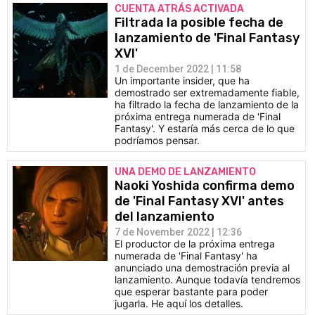
CUENTA ATRÁS ACTIVADA
Filtrada la posible fecha de
lanzamiento de 'Final Fantasy
XVI'
1 de December 2022 | 11:58
Un importante insider, que ha
demostrado ser extremadamente fiable,
ha filtrado la fecha de lanzamiento de la
próxima entrega numerada de 'Final
Fantasy'. Y estaría más cerca de lo que
podríamos pensar.
UNA DEMO DE LANZAMIENTO
Naoki Yoshida confirma demo
de 'Final Fantasy XVI' antes
del lanzamiento
7 de November 2022 | 12:36
El productor de la próxima entrega
numerada de 'Final Fantasy' ha
anunciado una demostración previa al
lanzamiento. Aunque todavía tendremos
que esperar bastante para poder
jugarla. He aquí los detalles.