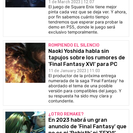
1 de March 2023 | 12:07
El juego de Square Enix tiene mejor
pinta cada vez que se deja ver. Y ahora,
por fin sabemos cuánto tiempo
tendremos que esperar para probar la
demo en PS5, donde le juego será
exclusivo temporalmente.
ROMPIENDO EL SILENCIO
Naoki Yoshida habla sin
tapujos sobre los rumores de
'Final Fantasy XVI' para PC
11 de January 2023 | 11:03
El productor de la próxima entrega
numerada de la saga 'Final Fantasy' ha
abordado el tema de una posible
versión para compatibles del juego. Y
su respuesta ha sido muy clara y
contundente.
¿OTRO REMAKE?
En 2023 habrá un gran
anuncio de 'Final Fantasy' que