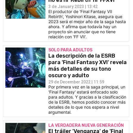
no es ni 'Rebirth' ni 'FFXVI'
3 de January 2023 | 13:42
El productor de 'Final Fantasy VII
Rebirth', Yoshinori Kitase, asegura que
2023 será el mejor año de la saga hasta
ahora. Y afirma que todavía hay un
proyecto sin anunciar que no tiene
relación con 'FF VII'.
SOLO PARA ADULTOS
La descripción de la ESRB
para 'Final Fantasy XVI' revela
más detalles de su tono
oscuro y adulto
29 de December 2022 | 11:59
Por primera vez en la saga principal, un
'Final Fantasy' estará enfocado solo
para adultos. Y gracias a la clasificación
de la ESRB, hemos podido conocer más
detalles de lo que nos espera a nivel
argumental.
LA VERDADERA NUEVA GENERACIÓN
El tráiler 'Venganza' de 'Final