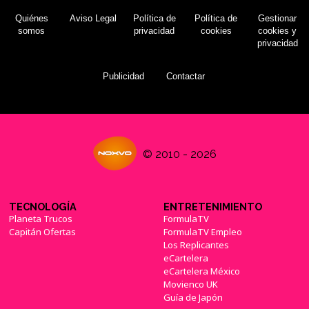
Quiénes
Aviso Legal
Política de
Política de
Gestionar
somos
privacidad
cookies
cookies y
privacidad
Publicidad
Contactar
© 2010 - 2026
TECNOLOGÍA
ENTRETENIMIENTO
Planeta Trucos
FormulaTV
Capitán Ofertas
FormulaTV Empleo
Los Replicantes
eCartelera
eCartelera México
Movienco UK
Guía de Japón