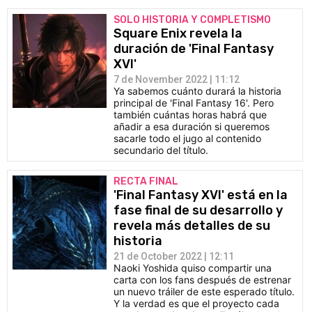
SOLO HISTORIA Y COMPLETISMO
Square Enix revela la
duración de 'Final Fantasy
XVI'
7 de November 2022 | 11:12
Ya sabemos cuánto durará la historia
principal de 'Final Fantasy 16'. Pero
también cuántas horas habrá que
añadir a esa duración si queremos
sacarle todo el jugo al contenido
secundario del título.
RECTA FINAL
'Final Fantasy XVI' está en la
fase final de su desarrollo y
revela más detalles de su
historia
21 de October 2022 | 12:11
Naoki Yoshida quiso compartir una
carta con los fans después de estrenar
un nuevo tráiler de este esperado título.
Y la verdad es que el proyecto cada