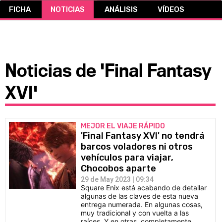
FICHA
NOTICIAS
ANÁLISIS
VÍDEOS
CÓMICS
MANGA
Noticias de 'Final Fantasy
XVI'
MEJOR EL VIAJE RÁPIDO
'Final Fantasy XVI' no tendrá
barcos voladores ni otros
vehículos para viajar,
Chocobos aparte
29 de May 2023 | 09:34
Square Enix está acabando de detallar
algunas de las claves de esta nueva
entrega numerada. En algunas cosas,
muy tradicional y con vuelta a las
raíces. Y en otras, completamente