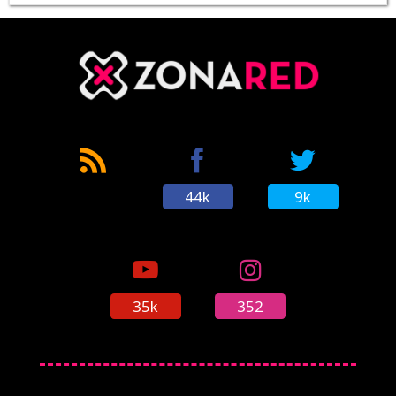
44k
9k
35k
352