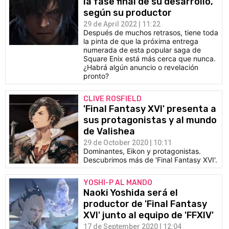
la fase final de su desarrollo,
según su productor
29 de April 2022 | 11:22
Después de muchos retrasos, tiene toda
la pinta de que la próxima entrega
numerada de esta popular saga de
Square Enix está más cerca que nunca.
¿Habrá algún anuncio o revelación
pronto?
CLIVE ROSFIELD
'Final Fantasy XVI' presenta a
sus protagonistas y al mundo
de Valishea
29 de October 2020 | 10:11
Dominantes, Eikon y protagonistas.
Descubrimos más de 'Final Fantasy XVI'.
YOSHI-P AL MANDO
Naoki Yoshida será el
productor de 'Final Fantasy
XVI' junto al equipo de 'FFXIV'
17 de September 2020 | 12:04