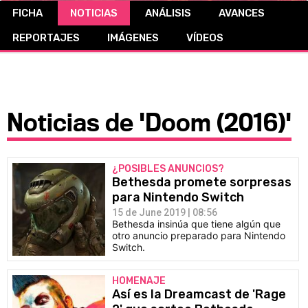
FICHA
NOTICIAS
ANÁLISIS
AVANCES
CÓMICS
REPORTAJES
IMÁGENES
VÍDEOS
MANGA
Noticias de 'Doom (2016)'
¿POSIBLES ANUNCIOS?
Bethesda promete sorpresas
para Nintendo Switch
15 de June 2019 | 08:56
Bethesda insinúa que tiene algún que
otro anuncio preparado para Nintendo
Switch.
HOMENAJE
Así es la Dreamcast de 'Rage