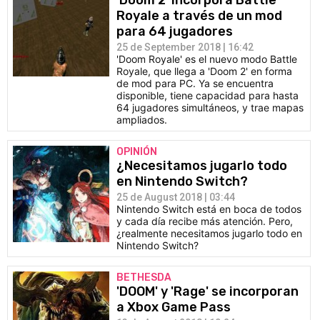
'Doom 2' incorpora Battle
Royale a través de un mod
para 64 jugadores
25 de September 2018 | 16:42
'Doom Royale' es el nuevo modo Battle
Royale, que llega a 'Doom 2' en forma
de mod para PC. Ya se encuentra
disponible, tiene capacidad para hasta
64 jugadores simultáneos, y trae mapas
ampliados.
OPINIÓN
¿Necesitamos jugarlo todo
en Nintendo Switch?
25 de August 2018 | 03:44
Nintendo Switch está en boca de todos
y cada día recibe más atención. Pero,
¿realmente necesitamos jugarlo todo en
Nintendo Switch?
BETHESDA
'DOOM' y 'Rage' se incorporan
a Xbox Game Pass