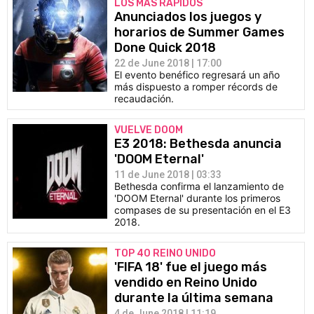
LOS MÁS RÁPIDOS
Anunciados los juegos y
horarios de Summer Games
Done Quick 2018
22 de June 2018 | 17:00
El evento benéfico regresará un año
más dispuesto a romper récords de
recaudación.
VUELVE DOOM
E3 2018: Bethesda anuncia
'DOOM Eternal'
11 de June 2018 | 03:33
Bethesda confirma el lanzamiento de
'DOOM Eternal' durante los primeros
compases de su presentación en el E3
2018.
TOP 40 REINO UNIDO
'FIFA 18' fue el juego más
vendido en Reino Unido
durante la última semana
4 de June 2018 | 11:19