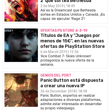
2' que sortea Bethesda
2 de May 2019 | 18:49
Así es la Dreamcast que Bethesda
sortea en Estados Unidos y Canadá. ¡Es
capaz de ejecutar 'Rage 2'!
OFERTAS PS STORE 6-3-19
Títulos de EA y "Juegos por
menos de 15€", en las nuevas
ofertas de PlayStation Store
6 de March 2019 | 13:56
'Ace Combat 7: Skies Unknown'
protagoniza la nueva oferta de la
semana.
GENIOS DEL PORT
Panic Button está dispuesta
a crear una nueva IP
26 de December 2018 | 18:38
Panic Button, expertos en realizar
adaptaciones a diversas plataformas,
admite estar interesada en desarrollar
su propio videojuego.