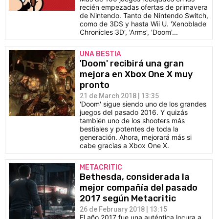
recién empezadas ofertas de primavera
de Nintendo. Tanto de Nintendo Switch,
como de 3DS y hasta Wii U. 'Xenoblade
Chronicles 3D', 'Arms', 'Doom'...
UNA BESTIA
'Doom' recibirá una gran
mejora en Xbox One X muy
pronto
21 de March 2018 | 13:35
'Doom' sigue siendo uno de los grandes
juegos del pasado 2016. Y quizás
también uno de los shooters más
bestiales y potentes de toda la
generación. Ahora, mejorará más si
cabe gracias a Xbox One X.
METACRITIC
Bethesda, considerada la
mejor compañía del pasado
2017 según Metacritic
26 de February 2018 | 13:15
El año 2017 fue una auténtica locura a