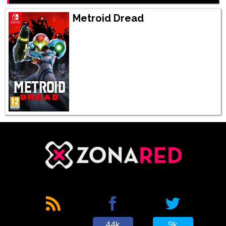
Metroid Dread
44k
9k