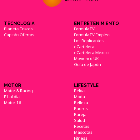
TECNOLOGÍA
ENTRETENIMIENTO
Planeta Trucos
FormulaTV
Capitán Ofertas
FormulaTV Empleo
Los Replicantes
eCartelera
eCartelera México
Movienco UK
Guía de Japón
MOTOR
LIFESTYLE
Motor & Racing
Bekia
F1 al día
Moda
Motor 16
Belleza
Padres
Pareja
Salud
Recetas
Mascotas
Fitness