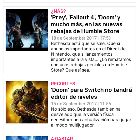
¿MÁS?
'Prey', 'Fallout 4', 'Doom' y
mucho más, en las nuevas
rebajas de Humble Store
18 de September 2017 | 17:53
Bethesda está que se sale. Que si
anuncios importantes en el Direct de
Nintendo, que si lanzamientos
importantes a la vista... ¿Lo rematamos
con unas rebajas geniales en Humble
Store? Que así sea.
RECORTES
'Doom' para Switch no tendrá
editor de niveles
15 de September 2017 | 11:56
No sólo eso, Bethesda también ha
desvelado que la versión física
necesitará una actualización para jugar
al modo multijugador.
A GASTAR