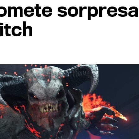
omete sorpresa
itch