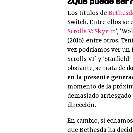
¿Qué puede ser?
Los títulos de
Bethesd
Switch. Entre ellos se
Scrolls V: Skyrim
', 'Wo
(2016), entre otros. Te
vez podríamos ver un f
Scrolls VI' y 'Starfiel
obstante, se trata de
d
en la presente genera
momento de la próxima 
demasiado arriesgado 
dirección.
En cambio, si echamos 
que Bethesda ha decidi