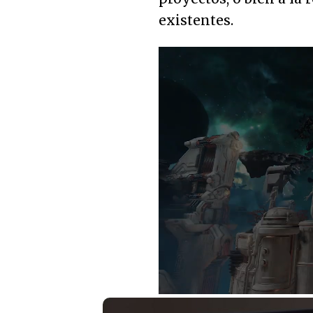
existentes.
Loaded
:
31.34%
Unmute