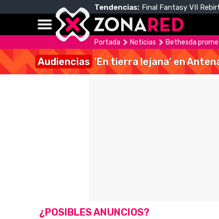
Tendencias:
Final Fantasy VII Rebir
Portada
Noticias
Bethesda promet
Audiencias
'En tierra lejana' en Anten
¿POSIBLES ANUNCIOS?