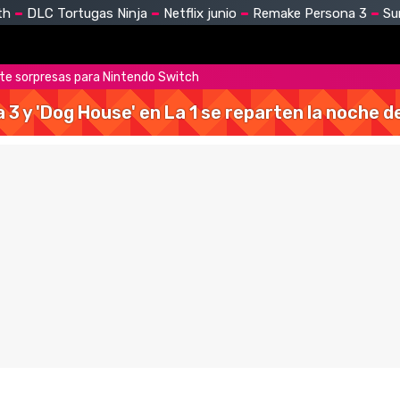
th
DLC Tortugas Ninja
Netflix junio
Remake Persona 3
Su
e sorpresas para Nintendo Switch
a 3 y 'Dog House' en La 1 se reparten la noche 