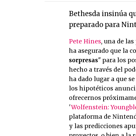
Bethesda insinúa qu
preparado para Nin
Pete Hines
, una de la
ha asegurado que la c
sorpresas
" para los p
hecho a través del pod
ha dado lugar a que se
los hipotéticos anunc
ofrecernos próximamen
'
Wolfenstein: Youngb
plataforma de Nintendo
y las predicciones apu
proyectos, o bien a la