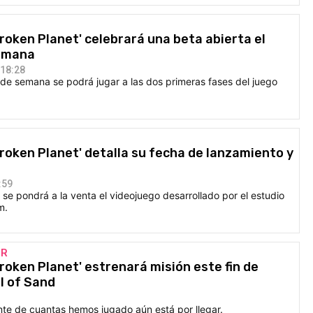
Broken Planet' celebrará una beta abierta el
semana
 18:28
 de semana se podrá jugar a las dos primeras fases del juego
Broken Planet' detalla su fecha de lanzamiento y
:59
e pondrá a la venta el videojuego desarrollado por el estudio
m.
OR
Broken Planet' estrenará misión este fin de
l of Sand
nte de cuantas hemos jugado aún está por llegar.