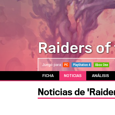
Raiders of
Juego para:
PC
PlayStation 4
Xbox One
FICHA
NOTICIAS
ANÁLISIS
Noticias de 'Raide