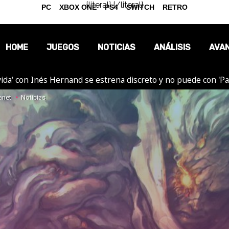
{literal}
{/literal}
PC
XBOX ONE
PS4
SWITCH
RETRO
HOME
JUEGOS
NOTICIAS
ANÁLISIS
AVA
ida' con Inés Hernand se estrena discreto y no puede con 'P
OPINIÓN
anet
Noticias
REPORTAJES