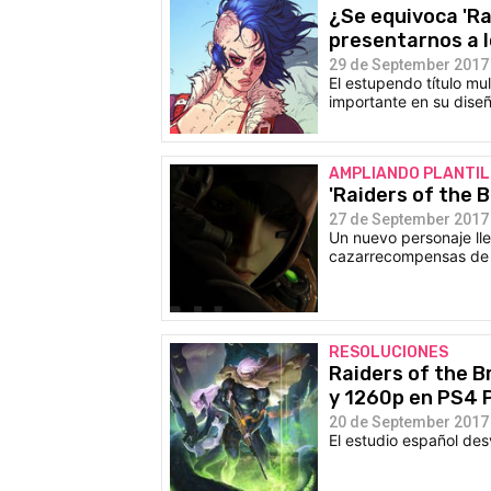
¿Se equivoca 'Ra
presentarnos a 
29 de September 2017 
El estupendo título m
importante en su diseñ
AMPLIANDO PLANTI
'Raiders of the B
27 de September 2017 
Un nuevo personaje lle
cazarrecompensas de 
RESOLUCIONES
Raiders of the B
y 1260p en PS4 
20 de September 2017 
El estudio español des