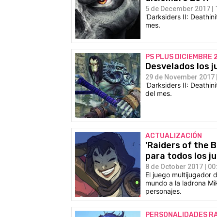
5 de December 2017 | 
'Darksiders II: Deathin
mes.
PS PLUS DICIEMBRE 
Desvelados los j
29 de November 2017 |
'Darksiders II: Deathin
del mes.
ACTUALIZACIÓN
'Raiders of the 
para todos los j
8 de October 2017 | 00
El juego multijugador 
mundo a la ladrona Mi
personajes.
PERSONALIDADES R