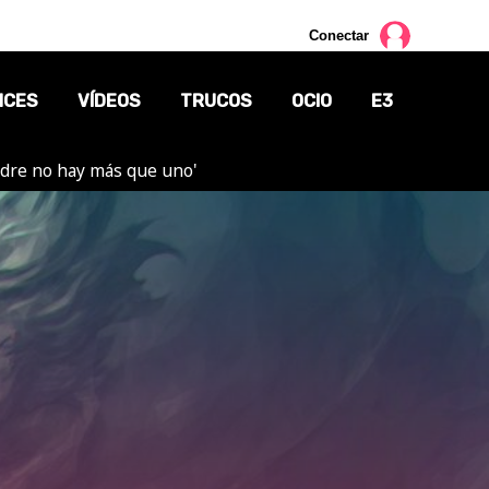
Conectar
NCES
VÍDEOS
TRUCOS
OCIO
E3
adre no hay más que uno'
CINE
TV
CÓMICS
MANGA