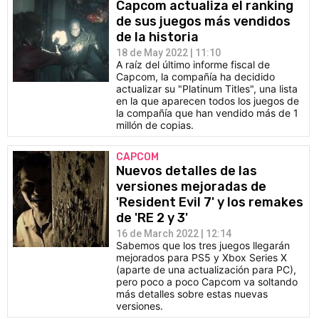
Capcom actualiza el ranking
de sus juegos más vendidos
de la historia
18 de May 2022 | 11:10
A raíz del último informe fiscal de
Capcom, la compañía ha decidido
actualizar su "Platinum Titles", una lista
en la que aparecen todos los juegos de
la compañía que han vendido más de 1
millón de copias.
CAPCOM
Nuevos detalles de las
versiones mejoradas de
'Resident Evil 7' y los remakes
de 'RE 2 y 3'
16 de March 2022 | 12:14
Sabemos que los tres juegos llegarán
mejorados para PS5 y Xbox Series X
(aparte de una actualización para PC),
pero poco a poco Capcom va soltando
más detalles sobre estas nuevas
versiones.