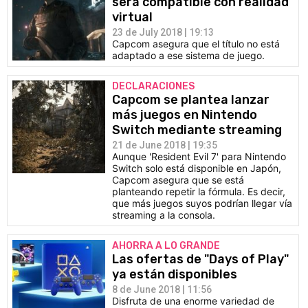
será compatible con realidad
virtual
23 de July 2018 | 19:13
Capcom asegura que el título no está
adaptado a ese sistema de juego.
DECLARACIONES
Capcom se plantea lanzar
más juegos en Nintendo
Switch mediante streaming
21 de June 2018 | 19:35
Aunque 'Resident Evil 7' para Nintendo
Switch solo está disponible en Japón,
Capcom asegura que se está
planteando repetir la fórmula. Es decir,
que más juegos suyos podrían llegar vía
streaming a la consola.
AHORRA A LO GRANDE
Las ofertas de "Days of Play"
ya están disponibles
8 de June 2018 | 11:56
Disfruta de una enorme variedad de