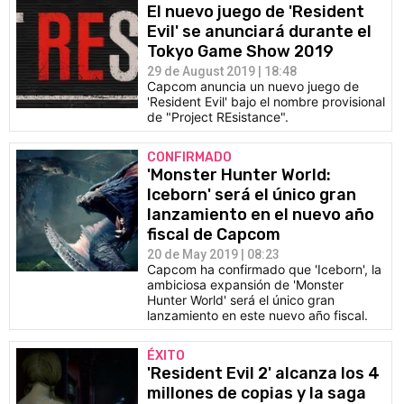
El nuevo juego de 'Resident
Evil' se anunciará durante el
Tokyo Game Show 2019
29 de August 2019 | 18:48
Capcom anuncia un nuevo juego de
'Resident Evil' bajo el nombre provisional
de "Project REsistance".
CONFIRMADO
'Monster Hunter World:
Iceborn' será el único gran
lanzamiento en el nuevo año
fiscal de Capcom
20 de May 2019 | 08:23
Capcom ha confirmado que 'Iceborn', la
ambiciosa expansión de 'Monster
Hunter World' será el único gran
lanzamiento en este nuevo año fiscal.
ÉXITO
'Resident Evil 2' alcanza los 4
millones de copias y la saga