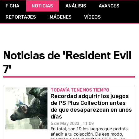
FICHA
NOTICIAS
ANÁLISIS
AVANCES
CÓMICS
REPORTAJES
IMÁGENES
VÍDEOS
MANGA
Noticias de 'Resident Evil
7'
TODAVÍA TENEMOS TIEMPO
Recordad adquirir los juegos
de PS Plus Collection antes
de que desaparezcan en unos
días
5 de May 2023 | 11:09
En total, son 19 los juegos que podrás
añadir a tu colección. De ese modo,