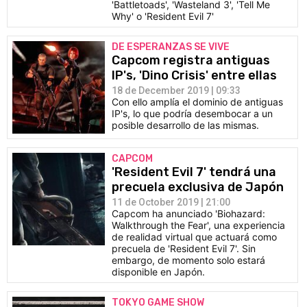
'Battletoads', 'Wasteland 3', 'Tell Me
Why' o 'Resident Evil 7'
DE ESPERANZAS SE VIVE
Capcom registra antiguas
IP's, 'Dino Crisis' entre ellas
18 de December 2019 | 09:33
Con ello amplía el dominio de antiguas
IP's, lo que podría desembocar a un
posible desarrollo de las mismas.
CAPCOM
'Resident Evil 7' tendrá una
precuela exclusiva de Japón
11 de October 2019 | 21:00
Capcom ha anunciado 'Biohazard:
Walkthrough the Fear', una experiencia
de realidad virtual que actuará como
precuela de 'Resident Evil 7'. Sin
embargo, de momento solo estará
disponible en Japón.
TOKYO GAME SHOW