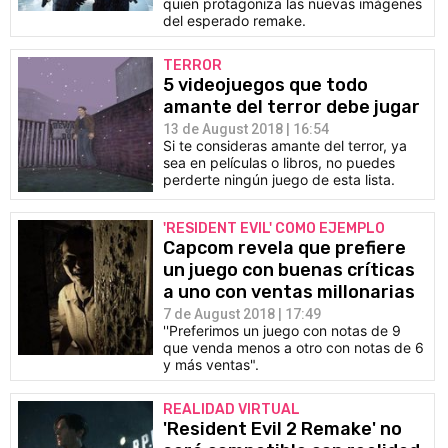
quien protagoniza las nuevas imágenes
del esperado remake.
TERROR
5 videojuegos que todo
amante del terror debe jugar
13 de August 2018 | 16:54
Si te consideras amante del terror, ya
sea en películas o libros, no puedes
perderte ningún juego de esta lista.
'RESIDENT EVIL' COMO EJEMPLO
Capcom revela que prefiere
un juego con buenas críticas
a uno con ventas millonarias
7 de August 2018 | 17:49
''Preferimos un juego con notas de 9
que venda menos a otro con notas de 6
y más ventas".
REALIDAD VIRTUAL
'Resident Evil 2 Remake' no