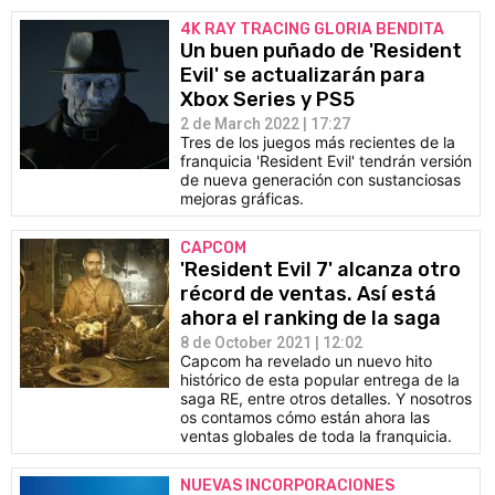
4K RAY TRACING GLORIA BENDITA
Un buen puñado de 'Resident
Evil' se actualizarán para
Xbox Series y PS5
2 de March 2022 | 17:27
Tres de los juegos más recientes de la
franquicia 'Resident Evil' tendrán versión
de nueva generación con sustanciosas
mejoras gráficas.
CAPCOM
'Resident Evil 7' alcanza otro
récord de ventas. Así está
ahora el ranking de la saga
8 de October 2021 | 12:02
Capcom ha revelado un nuevo hito
histórico de esta popular entrega de la
saga RE, entre otros detalles. Y nosotros
os contamos cómo están ahora las
ventas globales de toda la franquicia.
NUEVAS INCORPORACIONES