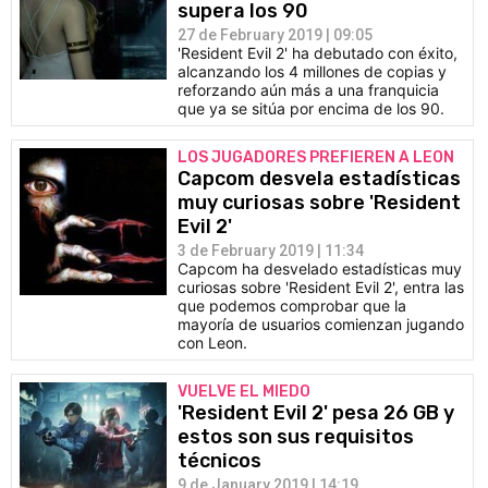
supera los 90
27 de February 2019 | 09:05
'Resident Evil 2' ha debutado con éxito,
alcanzando los 4 millones de copias y
reforzando aún más a una franquicia
que ya se sitúa por encima de los 90.
LOS JUGADORES PREFIEREN A LEON
Capcom desvela estadísticas
muy curiosas sobre 'Resident
Evil 2'
3 de February 2019 | 11:34
Capcom ha desvelado estadísticas muy
curiosas sobre 'Resident Evil 2', entra las
que podemos comprobar que la
mayoría de usuarios comienzan jugando
con Leon.
VUELVE EL MIEDO
'Resident Evil 2' pesa 26 GB y
estos son sus requisitos
técnicos
9 de January 2019 | 14:19