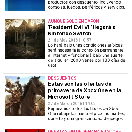
productos con descuento, incluyendo
consolas, juegos, periféricos y servicios.
AUNQUE SOLO EN JAPÓN
'Resident Evil VII' llegará a
Nintendo Switch
21 de May 2018 | 10:57
Lo hará bajo unas condiciones atípicas:
será necesaria la conexión permanente
a Internet y funcionará bajo una suerte
de alquiler (2000 yenes por 180 días de
uso).
DESCUENTOS
Estas son las ofertas de
primavera de Xbox One en la
Microsoft Store
27 de March 2018 | 14:03
Repasamos todos los títulos de Xbox
One rebajados hasta el próximo martes,
done hay una gran cantidad de juegos.
OFERTAS FIN DE SEMANA PS STORE