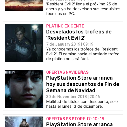
'Resident Evil 2' llega el próximo 25 de
enero y ya ha desvelado sus resquisitos
técnicos en PC.
PLATINO EXIGENTE
Desvelados los trofeos de
'Resident Evil 2'
7 de January 2019 | 09:19
Ya conocemos los trofeos de 'Resident
Evil 2'. El camino hacia el ansiado trofeo
de platino no será fácil.
OFERTAS NAVIDEÑAS
PlayStation Store arranca
hoy sus descuentos de Fin de
Semana de Navidad
30 de November 2018 | 20:46
Multitud de títulos con descuento, solo
hasta el lunes, 3 de diciembre.
OFERTAS PS STORE 17-10-18
PlayStation Store arranca