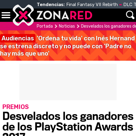
Tendencias:
Final Fantasy VII Rebirth
DLC T
Portada
Noticias
Desvelados los ganadores d
Audiencias
'Ordena tu vida' con Inés Hernand
se estrena discreto y no puede con 'Padre no
hay más que uno'
PREMIOS
Desvelados los ganadores
de los PlayStation Awards