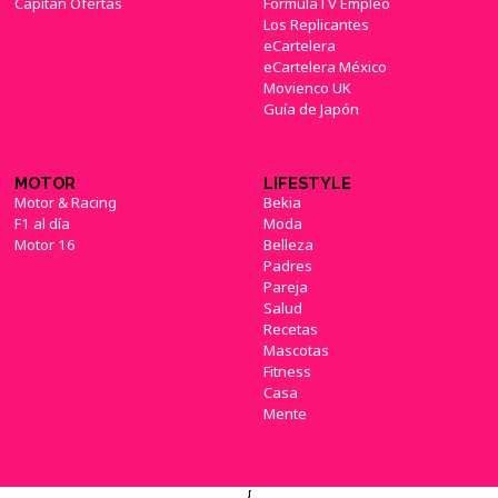
Capitán Ofertas
FormulaTV Empleo
Los Replicantes
eCartelera
eCartelera México
Movienco UK
Guía de Japón
MOTOR
LIFESTYLE
Motor & Racing
Bekia
F1 al día
Moda
Motor 16
Belleza
Padres
Pareja
Salud
Recetas
Mascotas
Fitness
Casa
Mente
{