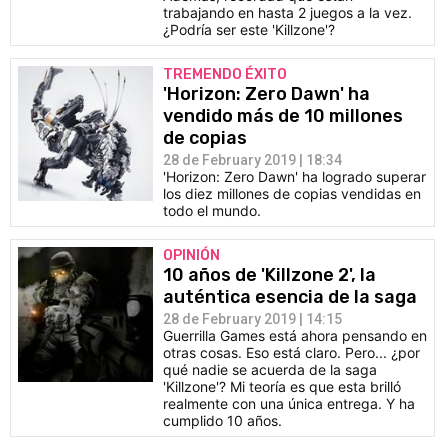
trabajando en hasta 2 juegos a la vez.
¿Podría ser este 'Killzone'?
TREMENDO ÉXITO
'Horizon: Zero Dawn' ha
vendido más de 10 millones
de copias
28 de February 2019 | 18:34
'Horizon: Zero Dawn' ha logrado superar
los diez millones de copias vendidas en
todo el mundo.
OPINIÓN
10 años de 'Killzone 2', la
auténtica esencia de la saga
28 de February 2019 | 14:15
Guerrilla Games está ahora pensando en
otras cosas. Eso está claro. Pero... ¿por
qué nadie se acuerda de la saga
'Killzone'? Mi teoría es que esta brilló
realmente con una única entrega. Y ha
cumplido 10 años.