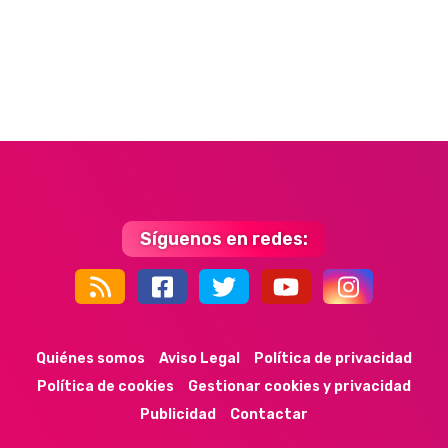
Síguenos en redes:
44k
9k
35k
352
Quiénes somos
Aviso Legal
Política de privacidad
Política de cookies
Gestionar cookies y privacidad
Publicidad
Contactar