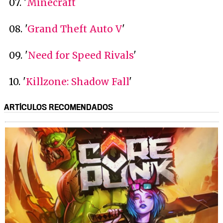
07. '
Minecraft
08. '
Grand Theft Auto V
'
09. '
Need for Speed Rivals
'
10. '
Killzone: Shadow Fall
'
ARTÍCULOS RECOMENDADOS