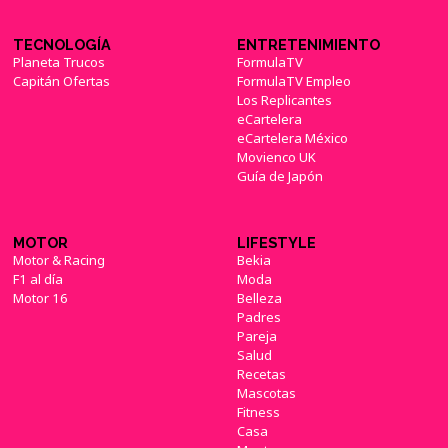
TECNOLOGÍA
ENTRETENIMIENTO
Planeta Trucos
FormulaTV
Capitán Ofertas
FormulaTV Empleo
Los Replicantes
eCartelera
eCartelera México
Movienco UK
Guía de Japón
MOTOR
LIFESTYLE
Motor & Racing
Bekia
F1 al día
Moda
Motor 16
Belleza
Padres
Pareja
Salud
Recetas
Mascotas
Fitness
Casa