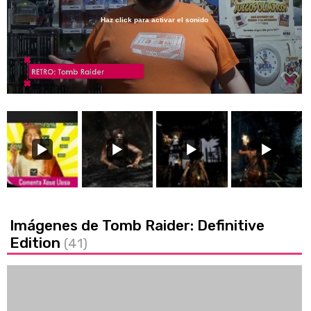
Haz click para activar el sonido
Loaded
:
15.25%
/
Unmute
Imágenes de Tomb Raider: Definitive
Edition
(41)