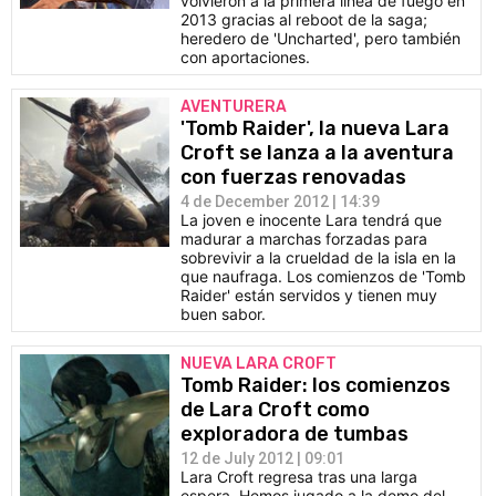
volvieron a la primera línea de fuego en
2013 gracias al reboot de la saga;
heredero de 'Uncharted', pero también
con aportaciones.
AVENTURERA
'Tomb Raider', la nueva Lara
Croft se lanza a la aventura
con fuerzas renovadas
4 de December 2012 | 14:39
La joven e inocente Lara tendrá que
madurar a marchas forzadas para
sobrevivir a la crueldad de la isla en la
que naufraga. Los comienzos de 'Tomb
Raider' están servidos y tienen muy
buen sabor.
NUEVA LARA CROFT
Tomb Raider: los comienzos
de Lara Croft como
exploradora de tumbas
12 de July 2012 | 09:01
Lara Croft regresa tras una larga
espera. Hemos jugado a la demo del