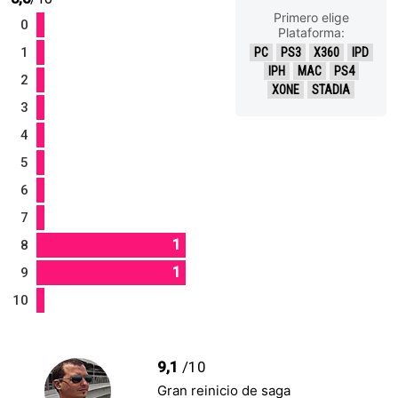
Primero elige
0
Plataforma:
1
PC
PS3
X360
IPD
IPH
MAC
PS4
2
XONE
STADIA
3
4
5
6
7
1
8
1
9
10
9,1
/10
Gran reinicio de saga