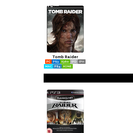
Tomb Raider
PC
PS3
X360
IPD
IPH
MAC
PS4
XONE
STADIA