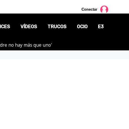
Conectar
NCES
VÍDEOS
TRUCOS
OCIO
E3
adre no hay más que uno'
CINE
TV
CÓMICS
MANGA