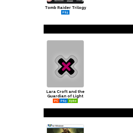
Tomb Raider Trilogy
PS3
Lara Croft and the
Guardian of Light
PC
PS3
X360