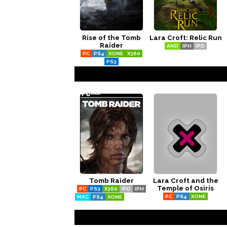
Rise of the Tomb
Lara Croft: Relic Run
Raider
AND
IPH
IPD
PC
PS4
XONE
X360
PS3
Tomb Raider
Lara Croft and the
Temple of Osiris
PC
PS3
X360
IPD
IPH
PC
PS4
XONE
MAC
PS4
XONE
STADIA