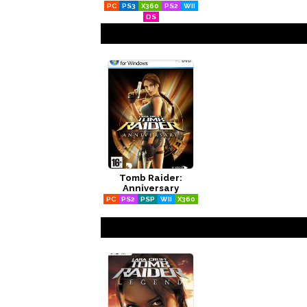
PC
PS3
X360
PS2
WII
DS
Tomb Raider:
Anniversary
PC
PS2
PSP
WII
X360