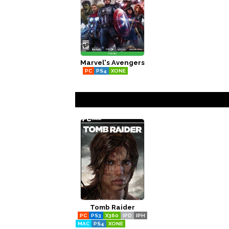
Marvel's Avengers
PC
PS4
XONE
PS5
XSERIESX
Tomb Raider
PC
PS3
X360
IPD
IPH
MAC
PS4
XONE
STADIA