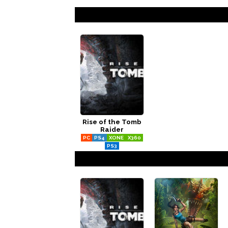
Rise of the Tomb
Raider
PC
PS4
XONE
X360
PS3