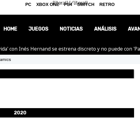
{literal}
{/literal}
PC
XBOX ONE
PS4
SWITCH
RETRO
HOME
JUEGOS
NOTICIAS
ANÁLISIS
AVA
ida' con Inés Hernand se estrena discreto y no puede con 'P
OPINIÓN
namics
REPORTAJES
2020