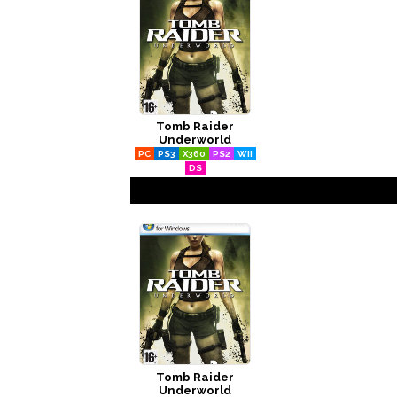
Tomb Raider
Underworld
PC
PS3
X360
PS2
WII
DS
Tomb Raider
Underworld