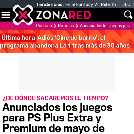
Tendencias:
Final Fantasy VII Rebirth
DLC T
Portada
Noticias
Anunciados los juegos para
Última hora
Adiós 'Cine de barrio': el
programa abandona La 1 tras más de 30 años
¿DE DÓNDE SACAREMOS EL TIEMPO?
Anunciados los juegos
para PS Plus Extra y
Premium de mayo de