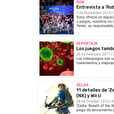
BGW
Entrevista a 'Ro
3 de November 2016 | 
Sony ofreció un espac
y juegos, nosotros no
Yeste', su responsable
REPORTAJE
Los juegos tambi
26 de February 2017 | 
Los videojuegos son un
tratamientos y mejoras
ZELDA
11 detalles de 'Z
(NX) y Wii U
28 de October 2016 | 0
'Zelda: Breath of the W
juego de lanzamiento 