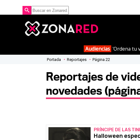
Audiencias
'Ordena tu v
Portada
Reportajes
Página 22
Reportajes de vid
novedades (página
PRÍNCIPE DE LAS TI
Halloween especi