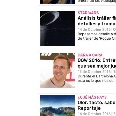
entera de los videojue
STAR WARS
Análisis tráiler 
detalles y trama
14 de October 2016 | 0
Repasamos detalle a de
de tráiler de 'Rogue On
CARA A CARA
BGW 2016: Entrev
que sea mejor ju
13 de October 2016 | 1
Durante el Barcelona G
esto es lo que nos con
¿QUÉ MÁS HAY?
Olor, tacto, sabor
Reportaje
16 de October 2016 | 2