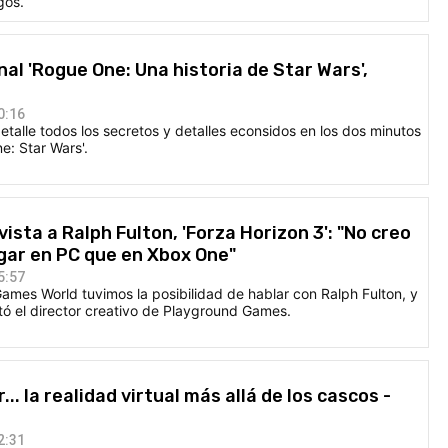
gos.
final 'Rogue One: Una historia de Star Wars',
0:16
talle todos los secretos y detalles econsidos en los dos minutos
e: Star Wars'.
ista a Ralph Fulton, 'Forza Horizon 3': "No creo
gar en PC que en Xbox One"
5:57
ames World tuvimos la posibilidad de hablar con Ralph Fulton, y
tó el director creativo de Playground Games.
... la realidad virtual más allá de los cascos -
2:31