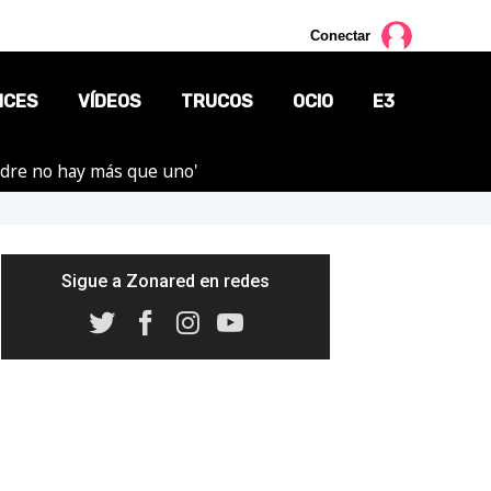
Conectar
NCES
VÍDEOS
TRUCOS
OCIO
E3
adre no hay más que uno'
CINE
TV
CÓMICS
Sigue a Zonared en redes
MANGA