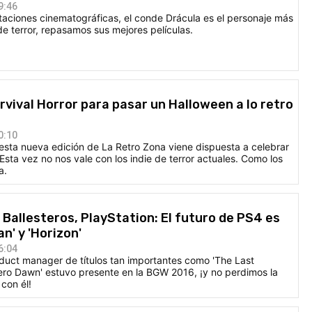
9:46
ciones cinematográficas, el conde Drácula es el personaje más
e terror, repasamos sus mejores películas.
rvival Horror para pasar un Halloween a lo retro
0:10
sta nueva edición de La Retro Zona viene dispuesta a celebrar
 Esta vez no nos vale con los indie de terror actuales. Como los
a.
 Ballesteros, PlayStation: El futuro de PS4 es
n' y 'Horizon'
6:04
roduct manager de títulos tan importantes como 'The Last
Zero Dawn' estuvo presente en la BGW 2016, ¡y no perdimos la
con él!