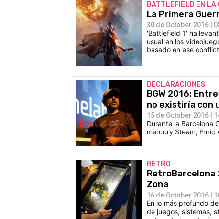
BATTLEFIELD EN LA
La Primera Guerra
30 de October 2016 | 0
'Battlefield 1' ha le
usual en los videojueg
basado en ese conflic
DECLARACIONES
BGW 2016: Entrev
no existiría con 
15 de October 2016 | 1
Durante la Barcelona G
mercury Steam, Enric Á
RETRO
RetroBarcelona 2
Zona
16 de October 2016 | 1
En lo más profundo de
de juegos, sistemas, s