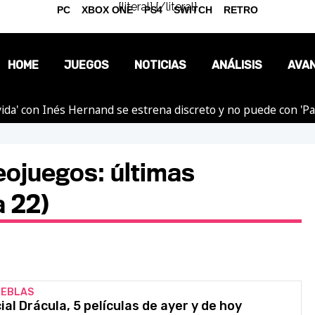
{literal}
{/literal}
PC
XBOX ONE
PS4
SWITCH
RETRO
HOME
JUEGOS
NOTICIAS
ANÁLISIS
AVA
ida' con Inés Hernand se estrena discreto y no puede con 'P
OPINIÓN
REPORTAJES
eojuegos: últimas
 22)
NIEBLAS
al Drácula, 5 películas de ayer y de hoy