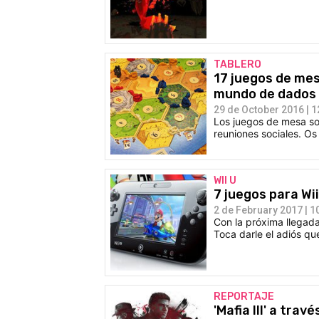
TABLERO
17 juegos de me
mundo de dados y
29 de October 2016 | 1
Los juegos de mesa so
reuniones sociales. O
WII U
7 juegos para Wii
2 de February 2017 | 1
Con la próxima llegad
Toca darle el adiós qu
REPORTAJE
'Mafia III' a tra