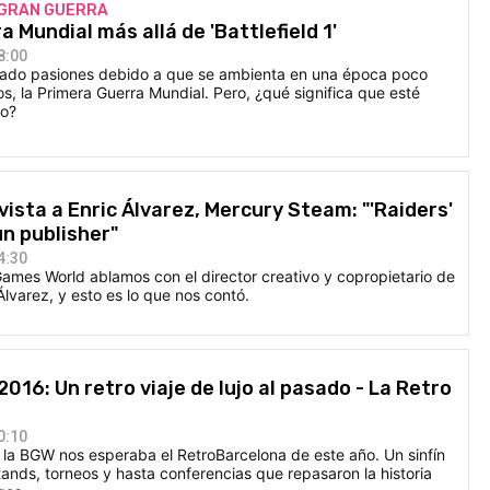
 GRAN GUERRA
 Mundial más allá de 'Battlefield 1'
8:00
vantado pasiones debido a que se ambienta en una época poco
os, la Primera Guerra Mundial. Pero, ¿qué significa que esté
to?
ista a Enric Álvarez, Mercury Steam: "'Raiders'
un publisher"
4:30
ames World ablamos con el director creativo y copropietario de
lvarez, y esto es lo que nos contó.
016: Un retro viaje de lujo al pasado - La Retro
0:10
 la BGW nos esperaba el RetroBarcelona de este año. Un sinfín
tands, torneos y hasta conferencias que repasaron la historia