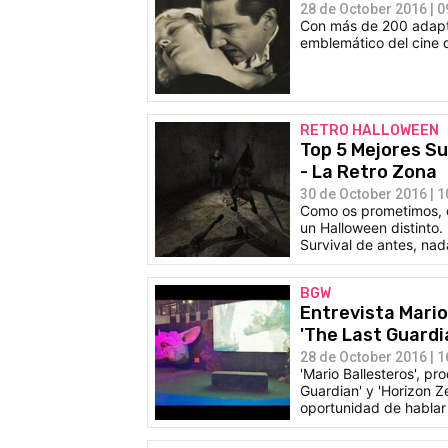
28 de October 2016 | 0
Con más de 200 adapta
emblemático del cine d
RETRO HALLOWEEN
Top 5 Mejores Su
- La Retro Zona
30 de October 2016 | 1
Como os prometimos, e
un Halloween distinto.
Survival de antes, nad
BGW
Entrevista Mario
'The Last Guardia
28 de October 2016 | 1
'Mario Ballesteros', p
Guardian' y 'Horizon 
oportunidad de hablar 