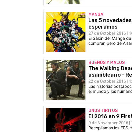
MANGA
Las 5 novedades
esperamos
27 de October 2016 | 1
El Salón del Manga de
comprar, pero de Aisam
BUENOS Y MALOS
The Walking Dead
asambleario - R
22 de October 2016 | 1
Las historias postapoc
el mundo y los humanos
UNOS TIRITOS
El 2016 en 9 Fir
9 de November 2016 | 
Recopilamos los FPS má