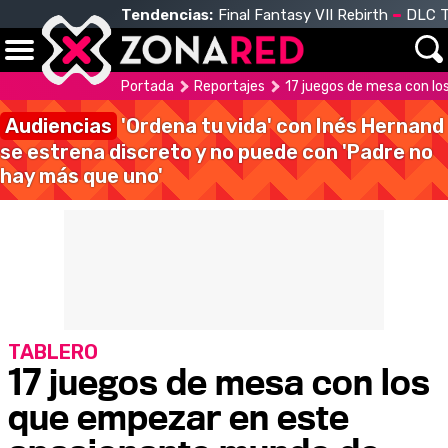
Tendencias:
Final Fantasy VII Rebirth
DLC T
Portada
Reportajes
17 juegos de mesa con lo
Audiencias
'Ordena tu vida' con Inés Hernand
se estrena discreto y no puede con 'Padre no
hay más que uno'
TABLERO
17 juegos de mesa con los
que empezar en este