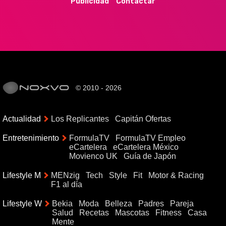
Publicidad
Contactar
© 2010 - 2026
Actualidad
Los Replicantes
Capitán Ofertas
Entretenimiento
FormulaTV
FormulaTV Empleo
eCartelera
eCartelera México
Movienco UK
Guía de Japón
Lifestyle M
MENzig
Tech
Style
Fit
Motor & Racing
F1 al día
Lifestyle W
Bekia
Moda
Belleza
Padres
Pareja
Salud
Recetas
Mascotas
Fitness
Casa
Mente