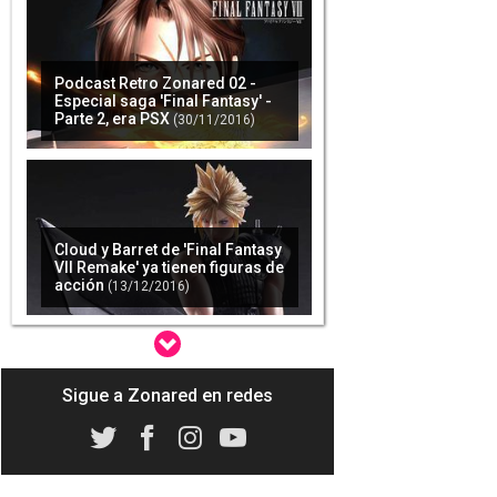
Podcast Retro Zonared 02 -
Especial saga 'Final Fantasy' -
Parte 2, era PSX
(30/11/2016)
Cloud y Barret de 'Final Fantasy
VII Remake' ya tienen figuras de
acción
(13/12/2016)
Sigue a Zonared en redes
'Final Fantasy' empezará la
celebración por su 30
aniversario el próximo 31 de
enero
(19/12/2016)