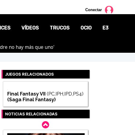
Conectar
NCES
VÍDEOS
TRUCOS
OCIO
E3
adre no hay más que uno'
CINE
TV
JUEGOS RELACIONADOS
CÓMICS
MANGA
Final Fantasy VII
(PC,IPH,IPD,PS4)
(Saga
Final Fantasy
)
NOTICIAS RELACIONADAS