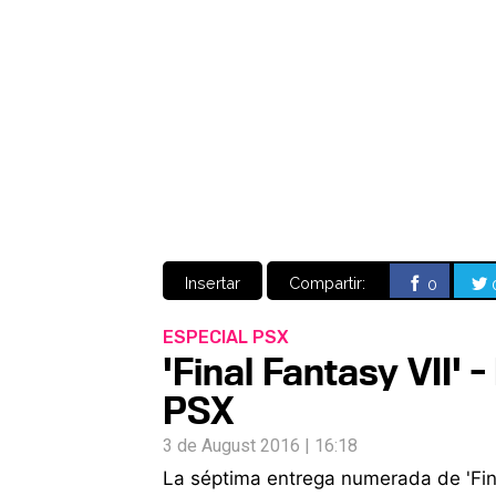
Insertar
Compartir:
0
ESPECIAL PSX
'Final Fantasy VII' 
PSX
3 de August 2016 | 16:18
La séptima entrega numerada de 'Fina