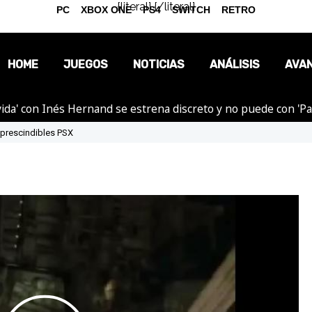
{literal}
{/literal}
PC
XBOX ONE
PS4
SWITCH
RETRO
HOME
JUEGOS
NOTICIAS
ANÁLISIS
AVA
ida' con Inés Hernand se estrena discreto y no puede con 'P
OPINIÓN
Imprescindibles PSX
REPORTAJES