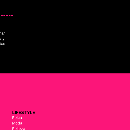
'Final Fantasy VII' cumple 20
años y seguimos exprimiendo
su endgame
nar
(14/11/2017)
s y
idad
Más supuestos problemas en
el desarrollo de 'Final Fantasy
VII Remake'
(27/04/2018)
'Final Fantasy VII Remake':
Nomura habla sobre los
LIFESTYLE
cambios con respecto al
Bekia
original
(11/05/2018)
Moda
Belleza