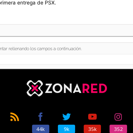
primera entrega de PSX.
ntar rellenando los campos a continuación.
44k
9k
35k
352