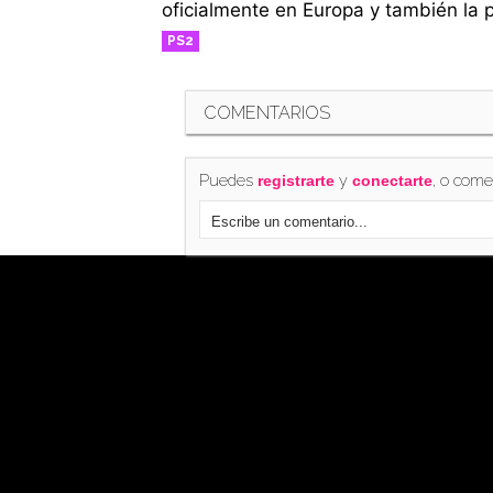
oficialmente en Europa y también la 
PS2
RETRO
COMENTARIOS
Puedes
y
, o come
registrarte
conectarte