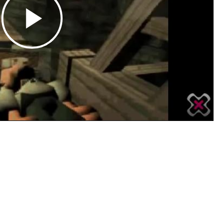
Play
Video