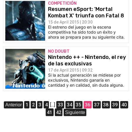
COMPETICIÓN
Resumen eSport: 'Mortal
Kombat X' triunfa con Fatal 8
15 de April 2015 | 20:30
El estreno del juego en la escena
competitiva ha sido todo un éxito y
ahora se prepara para su siguiente cita.
NO DOUBT
Nintendo ++ - Nintendo, el rey
de las exclusivas
17 de April 2015 | 09:32
Si la actual generación se midiese por
exclusivos, Nintendo ganaría en
cantidad y en calidad, sin duda alguna.
1
2
3
4
[...]
33
34
35
36
37
38
39
40
Anterior
41
42
Siguiente