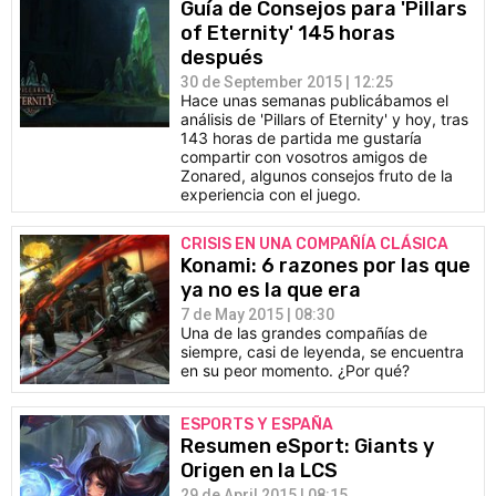
Guía de Consejos para 'Pillars
of Eternity' 145 horas
después
30 de September 2015 | 12:25
Hace unas semanas publicábamos el
análisis de 'Pillars of Eternity' y hoy, tras
143 horas de partida me gustaría
compartir con vosotros amigos de
Zonared, algunos consejos fruto de la
experiencia con el juego.
CRISIS EN UNA COMPAÑÍA CLÁSICA
Konami: 6 razones por las que
ya no es la que era
7 de May 2015 | 08:30
Una de las grandes compañías de
siempre, casi de leyenda, se encuentra
en su peor momento. ¿Por qué?
ESPORTS Y ESPAÑA
Resumen eSport: Giants y
Origen en la LCS
29 de April 2015 | 08:15