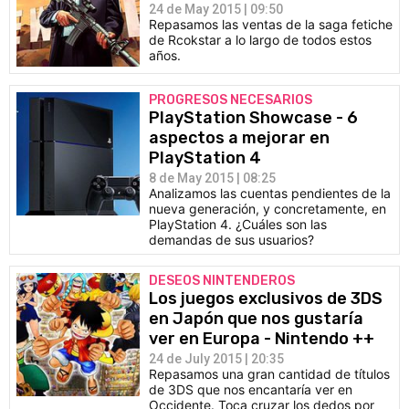
24 de May 2015 | 09:50
Repasamos las ventas de la saga fetiche
de Rcokstar a lo largo de todos estos
años.
PROGRESOS NECESARIOS
PlayStation Showcase - 6
aspectos a mejorar en
PlayStation 4
8 de May 2015 | 08:25
Analizamos las cuentas pendientes de la
nueva generación, y concretamente, en
PlayStation 4. ¿Cuáles son las
demandas de sus usuarios?
DESEOS NINTENDEROS
Los juegos exclusivos de 3DS
en Japón que nos gustaría
ver en Europa - Nintendo ++
24 de July 2015 | 20:35
Repasamos una gran cantidad de títulos
de 3DS que nos encantaría ver en
Occidente. Toca cruzar los dedos por