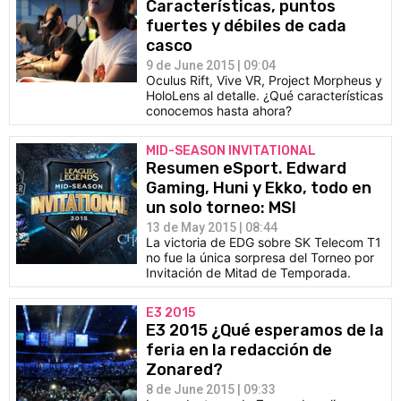
Características, puntos
fuertes y débiles de cada
casco
9 de June 2015 | 09:04
Oculus Rift, Vive VR, Project Morpheus y
HoloLens al detalle. ¿Qué características
conocemos hasta ahora?
MID-SEASON INVITATIONAL
Resumen eSport. Edward
Gaming, Huni y Ekko, todo en
un solo torneo: MSI
13 de May 2015 | 08:44
La victoria de EDG sobre SK Telecom T1
no fue la única sorpresa del Torneo por
Invitación de Mitad de Temporada.
E3 2015
E3 2015 ¿Qué esperamos de la
feria en la redacción de
Zonared?
8 de June 2015 | 09:33