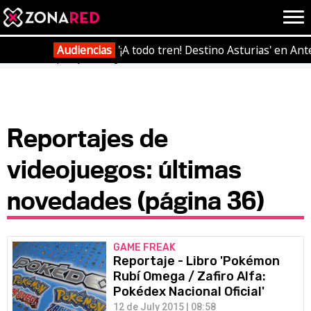
{literal}
{/literal}
Conec
Audiencias
'¡A todo tren! Destino Asturias' en Ant
Portada
Reportajes
Página 36
JUEGOS
HOME
Reportajes de
videojuegos: últimas
NOTICIAS
ANÁLISIS
novedades (página 36)
OPINIÓN
AVANCES
VÍDEOS
REPORTAJES
TRUCOS
OCIO
GAME FREAK
Reportaje - Libro 'Pokémon
CINE
E3
Rubí Omega / Zafiro Alfa:
Pokédex Nacional Oficial'
TV
12 de July 2015 | 08:58