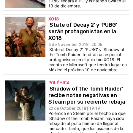
'GRIS' llegará a PC y Nintendo Switch el
13 de diciembre.
XO18
'State of Decay 2' y 'PUBG'
serán protagonistas en la
XO18
6 de November 2018 | 20:06
'State of Decay 2', 'PUBG' y 'Shadow of
the Tomb Raider' tendrán un especial
protagonismo en el próximo XO18. El
evento de Microsoft que tendrá lugar en
México el próximo 10 de noviembre.
POLÉMICA
'Shadow of the Tomb Raider'
recibe notas negativas en
Steam por su reciente rebaja
22 de October 2018 | 19:19
Polémica en Steam por el hecho de que
'Shadow of the Tomb Raider' haya sido
rebajado al poco tiempo de llegar al
mercado. Tanta, que los usuarios de la