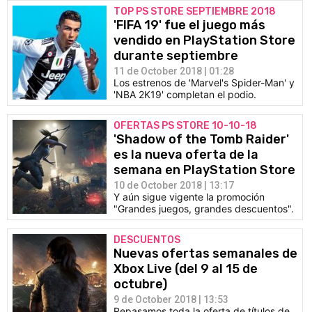
TOP PS STORE SEPTIEMBRE 2018
'FIFA 19' fue el juego más
vendido en PlayStation Store
durante septiembre
11 de October 2018 | 01:28
Los estrenos de 'Marvel's Spider-Man' y
'NBA 2K19' completan el podio.
OFERTAS PS STORE 10-10-18
'Shadow of the Tomb Raider'
es la nueva oferta de la
semana en PlayStation Store
10 de October 2018 | 13:17
Y aún sigue vigente la promoción
"Grandes juegos, grandes descuentos".
DESCUENTOS
Nuevas ofertas semanales de
Xbox Live (del 9 al 15 de
octubre)
9 de October 2018 | 13:53
Repasamos toda la oferta de títulos de