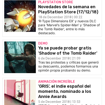
PLAYSTATION STORE
Novedades de la semana en
PlayStation Store (17/12/18)
18 de December 2018 | 00:22
'R-Type Dimensions EX' y nuevos DLC
para 'Marvel's Spider-Man' y 'Shadow of
the Tomb Raider', entre lo más
destacado.
DEMO
Ya se puede probar gratis
'Shadow of the Tomb Raider'
6 de December 2018 | 21:09
Tras las protestas y críticas que generó
su descuento, podemos formarnos una
opinión propia probando su demo.
ANIMACIÓN INCREÍBLE
'GRIS', el indie español del
momento, nominado a los
Annie Awards
5 de December 2018 | 13:53