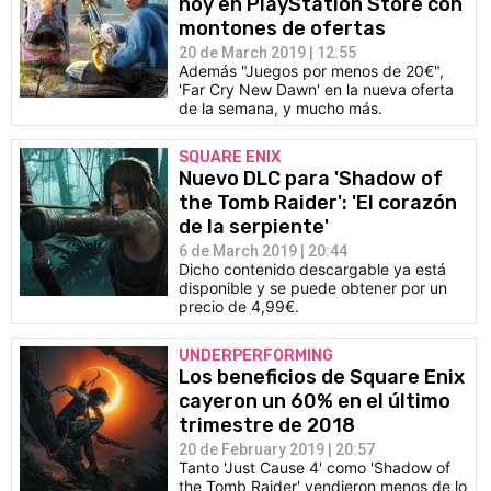
hoy en PlayStation Store con
montones de ofertas
20 de March 2019 | 12:55
Además "Juegos por menos de 20€",
'Far Cry New Dawn' en la nueva oferta
de la semana, y mucho más.
SQUARE ENIX
Nuevo DLC para 'Shadow of
the Tomb Raider': 'El corazón
de la serpiente'
6 de March 2019 | 20:44
Dicho contenido descargable ya está
disponible y se puede obtener por un
precio de 4,99€.
UNDERPERFORMING
Los beneficios de Square Enix
cayeron un 60% en el último
trimestre de 2018
20 de February 2019 | 20:57
Tanto 'Just Cause 4' como 'Shadow of
the Tomb Raider' vendieron menos de lo