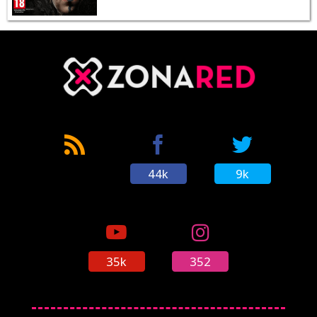
44k
9k
35k
352