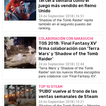
tercera semana como el
juego más vendido en Reino
Unido
24 de September 2018 | 16:51
'Shadow of the Tomb Raider' repite
también en el segundo puesto del
ranking.
COLABORACIÓN CON SAKAGUCHI
TGS 2018: 'Final Fantasy XV'
firma colaboración con 'Terra
Wars' y 'Shadow of the Tomb
Raider'
24 de September 2018 | 12:44
'Terra Wars' y 'Shadow of the Tomb
Raider' son los nuevos títulos escogidos
para colaborar con 'Final Fantasy XV'.
TOP 10 STEAM
'PUBG' vuelve al trono de las
ventas semanales de Steam
24 de September 2018 | 10:21
'Shadow of the Tomb Raider' y 'Monster