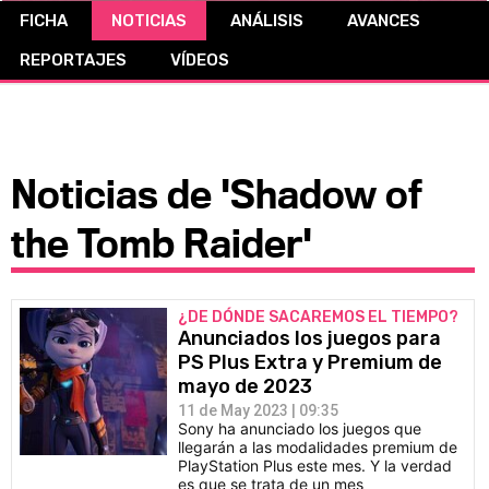
FICHA
NOTICIAS
ANÁLISIS
AVANCES
CÓMICS
REPORTAJES
VÍDEOS
MANGA
Noticias de 'Shadow of
the Tomb Raider'
¿DE DÓNDE SACAREMOS EL TIEMPO?
Anunciados los juegos para
PS Plus Extra y Premium de
mayo de 2023
11 de May 2023 | 09:35
Sony ha anunciado los juegos que
llegarán a las modalidades premium de
PlayStation Plus este mes. Y la verdad
es que se trata de un mes