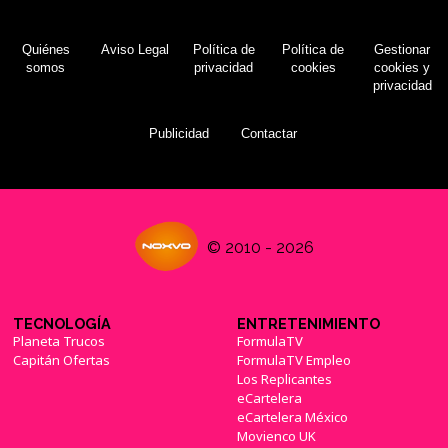
Quiénes
Aviso Legal
Política de
Política de
Gestionar
somos
privacidad
cookies
cookies y
privacidad
Publicidad
Contactar
© 2010 - 2026
TECNOLOGÍA
ENTRETENIMIENTO
Planeta Trucos
FormulaTV
Capitán Ofertas
FormulaTV Empleo
Los Replicantes
eCartelera
eCartelera México
Movienco UK