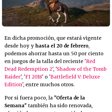
En dicha promoción, que estará vigente
desde hoy y
hasta el 20 de febrero
,
podemos ahorrar hasta un 50 por ciento
en juegos de la talla del reciente '
Red
Dead Redemption 2
', '
Shadow of the Tomb
Raider
', '
F1 2018
' o '
Battlefield V: Deluxe
Edition
', entre muchos otros.
Por si fuera poco, la
"Oferta de la
Semana"
también ha sido renovada,