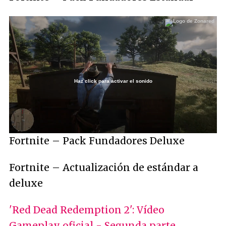
Haz click para activar el sonido
Loaded
:
13.36%
/
Unmute
Fortnite – Pack Fundadores Deluxe
Fortnite – Actualización de estándar a
deluxe
'Red Dead Redemption 2': Vídeo
Gameplay oficial - Segunda parte