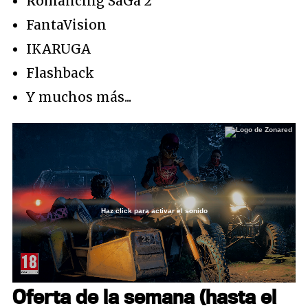
Romancing SaGa 2
FantaVision
IKARUGA
Flashback
Y muchos más...
Haz click para activar el sonido
Loaded
:
36.04%
/
Unmute
Oferta de la semana (hasta el