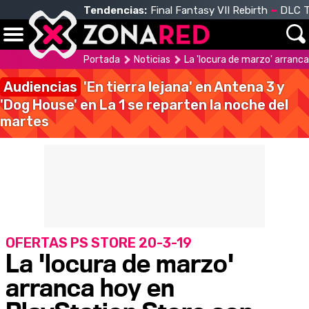
Tendencias:
Final Fantasy VII Rebirth
DLC T
Portada
Noticias
La 'locura de marzo' arran
Audiencias
'En tierra lejana' en Antena 3 y
'Dog House' en La 1 se reparten la noche del
martes
OFERTAS PS STORE 20-3-19
La 'locura de marzo'
arranca hoy en