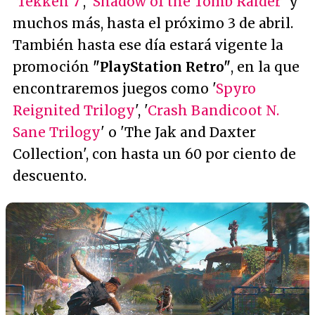
'
Tekken 7
', '
Shadow of the Tomb Raider
' y
muchos más, hasta el próximo 3 de abril.
También hasta ese día estará vigente la
promoción
"PlayStation Retro"
, en la que
encontraremos juegos como '
Spyro
Reignited Trilogy
', '
Crash Bandicoot N.
Sane Trilogy
' o 'The Jak and Daxter
Collection', con hasta un 60 por ciento de
descuento.